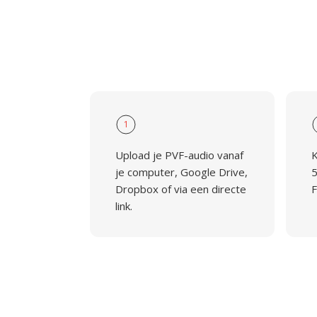
1
Upload je PVF-audio vanaf
K
je computer, Google Drive,
5
Dropbox of via een directe
F
link.