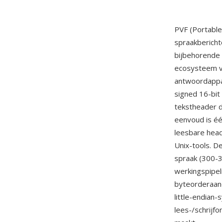
PVF (Portabl
spraakberich
bijbehorende 
ecosysteem va
antwoordappar
signed 16-bit
tekstheader d
eenvoud is éé
leesbare head
Unix-tools. D
spraak (300-3
werkingspipeli
byteorderaand
little-endian
lees-/schrijf