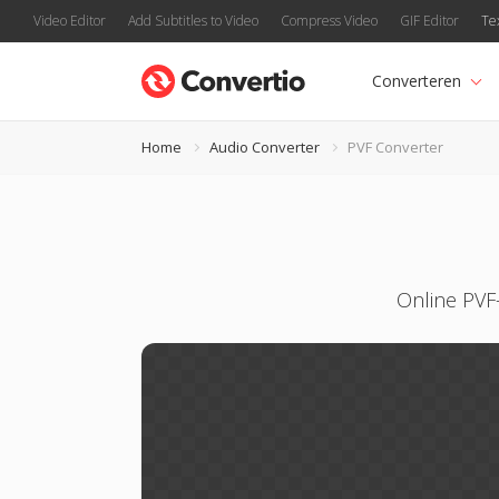
Video Editor
Add Subtitles to Video
Compress Video
GIF Editor
Te
Converteren
Home
Audio Converter
PVF Converter
Online PVF