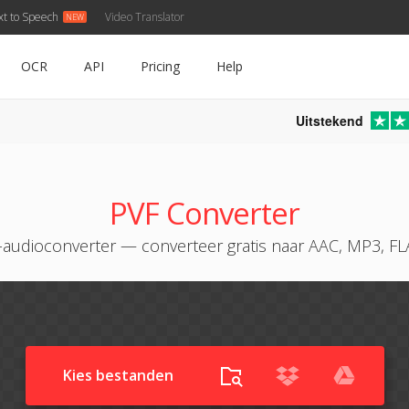
xt to Speech
Video Translator
OCR
API
Pricing
Help
Uitstekend
PVF Converter
-audioconverter — converteer gratis naar AAC, MP3, F
Kies bestanden