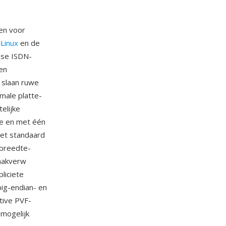
en voor
Linux
en de
ese ISDN-
en
 slaan ruwe
male platte-
elijke
ie en met één
met standaard
dbreedte-
raakverw
liciete
ig-endian- en
tive PVF-
mogelijk