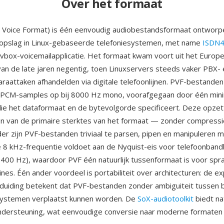
Over het formaat
e Voice Format) is één eenvoudig audiobestandsformaat ontworp
topslag in Linux-gebaseerde telefoniesystemen, met name
ISDN4
vbox-voicemailapplicatie. Het formaat kwam voort uit het Europ
n de late jaren negentig, toen Linuxservers steeds vaker PBX- 
aattaken afhandelden via digitale telefoonlijnen. PVF-bestanden
 PCM-samples op bij 8000 Hz mono, voorafgegaan door één mini
ie het dataformaat en de bytevolgorde specificeert. Deze opzett
n van de primaire sterktes van het formaat — zonder compress
er zijn PVF-bestanden triviaal te parsen, pipen en manipuleren 
e 8 kHz-frequentie voldoet aan de Nyquist-eis voor telefoonban
400 Hz), waardoor PVF één natuurlijk tussenformaat is voor sp
nes. Één ander voordeel is portabiliteit over architecturen: de exp
uiding betekent dat PVF-bestanden zonder ambiguiteit tussen b
-systemen verplaatst kunnen worden. De
SoX-audiotoolkit
biedt na
ondersteuning, wat eenvoudige conversie naar moderne formaten 