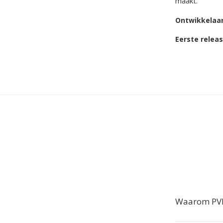
maakt.
Ontwikkelaa
Eerste relea
Waarom PVF