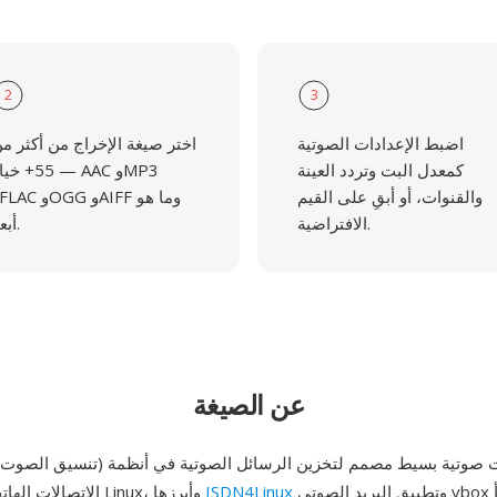
2
3
اضبط الإعدادات الصوتية
اختر صيغة الإخراج من أكثر م
كمعدل البت وتردد العينة
55+ خيار — AAC 
والقنوات، أو أبقِ على القيم
الافتراضية.
أبعد.
عن الصيغة
وتطبيق البريد الصوتي vbox الخاص به. نشأ
ISDN4Linux
الاتصالات الهاتفية القائمة على Linux، وأبرزها