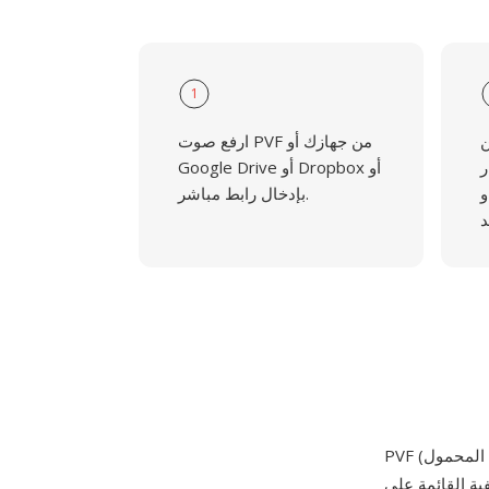
1
ن
ارفع صوت PVF من جهازك أو
وMP3
Google Drive أو Dropbox أو
وFLAC وOGG وAIFF وما هو
بإدخال رابط مباشر.
PVF (تنسيق الصوت المحمول) هو تنسيق ملفات صوتية بسيط مصمم لتخزين الرسائل الصوتية في أنظمة