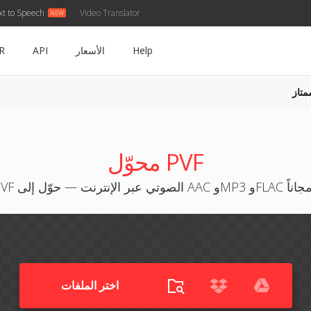
xt to Speech
Video Translator
Help
الأسعار
API
R
متاز
محوّل PVF
 وMP3 وFLAC والمزيد مجاناً
اختر الملفات