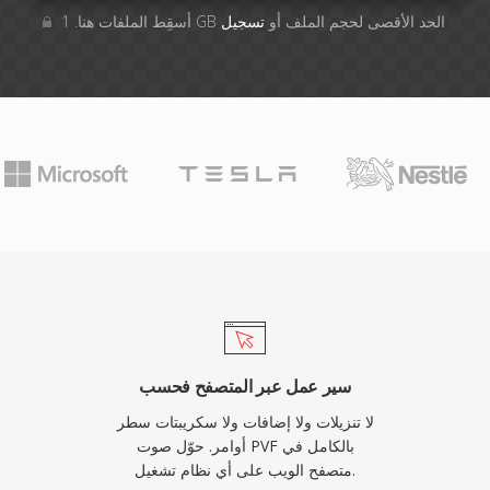
أسقِط الملفات هنا. 1 GB الحد الأقصى لحجم الملف أو
تسجيل
سير عمل عبر المتصفح فحسب
لا تنزيلات ولا إضافات ولا سكريبتات سطر
أوامر. حوّل صوت PVF بالكامل في
متصفح الويب على أي نظام تشغيل.