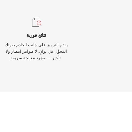
نتائج فورية
يقدم الترميز على جانب الخادم صوتك
المحوَّل في ثوانٍ. لا طوابير انتظار ولا
تأخير — مجرد معالجة سريعة.