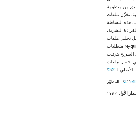
الأوروبية في أواخر التسعينيات، حين بدأت خوادم Linux تتولى مهام PBX والرد
P خام موقّعة بدقة 16 بت
ات. هذه البساطة
قراءة البشرية،
PV وتمريرها ومعالجتها باستخدام أدوات Unix القياسية. يتوافق معدل 8 كيلوهرتز مع
متطلبات Nyquist للكلام بعرض نطاق هاتفي (300-3400 هرتز)، مما يجعل PVF تنسيقاً وسيطاً طبيعياً
 الصريح بترتيب
ISDN4L
:
المطوّر
دار الأول
: 1997