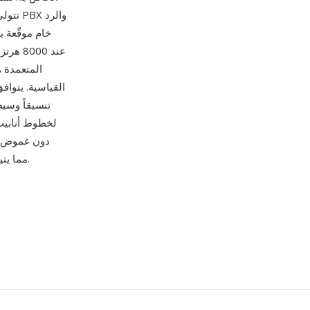
عند 00
المتعمدة 
لخطوط أنابيب 
البايتات يعني انتقال ملفات PVF بين أنظمة big-endian وn
دعم القراءة والكتابة الأصلي لـ PVF، مما يتيح تحويلاً مباشراً إلى التنسيقات الحديثة.