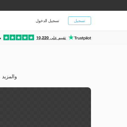
تسجيل
تسجيل الدخول
تقييم على
10,220
م
محوّل PVF الصوتي عبر الإنترنت — حوّل إلى AAC