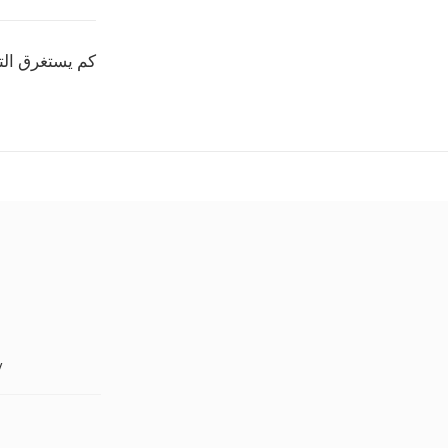
كم يستغرق ال
F