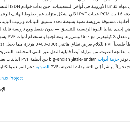
التنسيق من منظومة ISDN 
الآلي بشكل متزايد عبر خطوط الهاتف الرقمية. تخزّن ملفات PVF عينات CM
80 هرتز أحادية، مسبوقة بترويسة نصية بسيطة تحدد تنسيق البيانات وترتيب البايت
هي إحدى نقاط القوة الرئيسية للتنسيق — بدون ضغط ومع ترويسة قابلة لل
يسهل تحليل ملفات F
معالجة الصوت. من مزاياه أيضاً قابلية النقل عبر البنى المختلفة: التصريح
little-endia دون غموض. توفر
حزمة أدوات
SoX الصوتية
inux Project
الإص