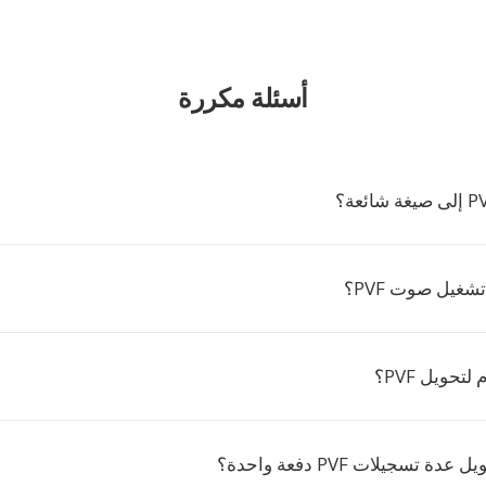
أسئلة مكررة
شغيل صوت PVF؟
حويل PVF؟
 تسجيلات PVF دفعة واحدة؟