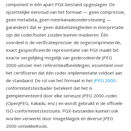
component in één apart PGX-bestand opgeslagen. De
opzettelijke eenvoud van het formaat — geen compressie,
geen metadata, geen meerkanaalsondersteuning —
garandeert dat er geen dubbelzinnigheden in interpretatie
zijn die codecfouten zouden kunnen maskeren. Één
voordeel is de verificatieprecisie: de ongecomprimeerde,
exact gespecificeerde representatie van PGX maakt bit-
exacte vergelijking mogelijk van gedecodeerde JPEG
2000-uitvoer met referentieafbeeldingen, essentieel voor
het certificeren dat één codec-implementatie voldoet aan
de standaard. De rol van het formaat in het
JPEG 2000
-
conformiteitstestkader betekent dat het is
geimplementeerd door elke serieuze JPEG 2000-codec
(OpenJPEG, Kakadu, enz.) en wordt gebruikt in de officiele
ISO-conformiteitstestsuite. PGX-bestanden kunnen ook
worden verwerkt door ImageMagick en diverse JPEG
2000-ontwikkeltools.