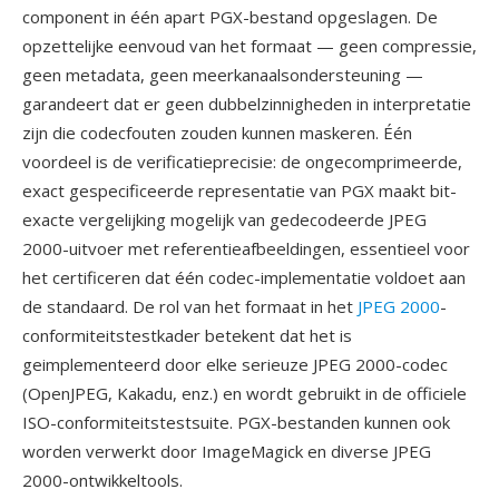
component in één apart PGX-bestand opgeslagen. De
opzettelijke eenvoud van het formaat — geen compressie,
geen metadata, geen meerkanaalsondersteuning —
garandeert dat er geen dubbelzinnigheden in interpretatie
zijn die codecfouten zouden kunnen maskeren. Één
voordeel is de verificatieprecisie: de ongecomprimeerde,
exact gespecificeerde representatie van PGX maakt bit-
exacte vergelijking mogelijk van gedecodeerde JPEG
2000-uitvoer met referentieafbeeldingen, essentieel voor
het certificeren dat één codec-implementatie voldoet aan
de standaard. De rol van het formaat in het
JPEG 2000
-
conformiteitstestkader betekent dat het is
geimplementeerd door elke serieuze JPEG 2000-codec
(OpenJPEG, Kakadu, enz.) en wordt gebruikt in de officiele
ISO-conformiteitstestsuite. PGX-bestanden kunnen ook
worden verwerkt door ImageMagick en diverse JPEG
2000-ontwikkeltools.