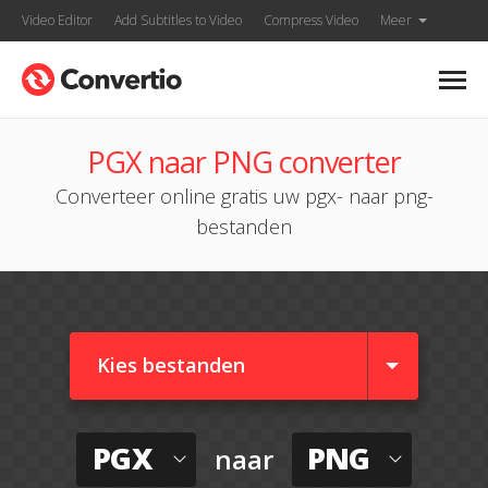
Video Editor
Add Subtitles to Video
Compress Video
Meer
PGX naar PNG converter
Converteer online gratis uw pgx- naar png-
bestanden
Kies bestanden
PGX
PNG
naar