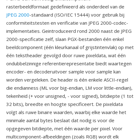
rasterbeeldformaat gedefinieerd als onderdeel van de
JPEG 2000
-standaard (ISO/IEC 15444) voor gebruik bij
conformiteitstesten en verificatie van JPEG 2000-codec-
implementaties. Geintroduceerd rond 2000 naast de JPEG
2000-specificatie zelf, slaan PGX-bestanden één enkel
beeldcomponent (één kleurkanaal of grijstintenvlak) op met
één tekstheader gevolgd door ruwe pixeldata, wat één
ondubbelzinnige referentierepresentatie biedt waartegen
encoder- en decoderuitvoer sample voor sample kan
worden vergeleken. De header is één enkele ASCII-regel
die endianness (ML voor big-endian, LM voor little-endian),
tekenheid (+ voor unsigned, - voor signed), bitdiepte (1 tot
32 bits), breedte en hoogte specificeert. De pixeldata
volgt als ruwe binaire waarden, waarbij elke waarde het
minimale aantal bytes beslaat dat nodig is voor de
opgegeven bitdiepte, met één waarde per pixel. Voor
multicomponent-afbeeldingen (zoals RGB) wordt elk