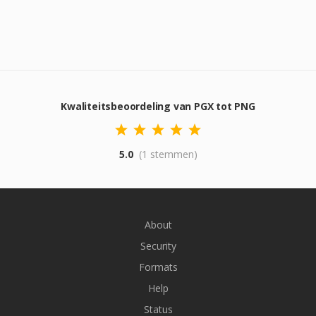
Kwaliteitsbeoordeling van PGX tot PNG
5.0
(1 stemmen)
About
Security
Formats
Help
Status