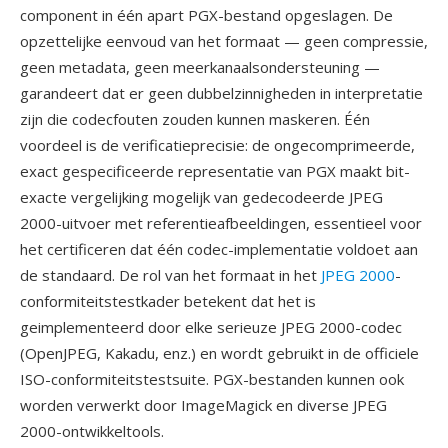
component in één apart PGX-bestand opgeslagen. De
opzettelijke eenvoud van het formaat — geen compressie,
geen metadata, geen meerkanaalsondersteuning —
garandeert dat er geen dubbelzinnigheden in interpretatie
zijn die codecfouten zouden kunnen maskeren. Één
voordeel is de verificatieprecisie: de ongecomprimeerde,
exact gespecificeerde representatie van PGX maakt bit-
exacte vergelijking mogelijk van gedecodeerde JPEG
2000-uitvoer met referentieafbeeldingen, essentieel voor
het certificeren dat één codec-implementatie voldoet aan
de standaard. De rol van het formaat in het
JPEG 2000
-
conformiteitstestkader betekent dat het is
geimplementeerd door elke serieuze JPEG 2000-codec
(OpenJPEG, Kakadu, enz.) en wordt gebruikt in de officiele
ISO-conformiteitstestsuite. PGX-bestanden kunnen ook
worden verwerkt door ImageMagick en diverse JPEG
2000-ontwikkeltools.