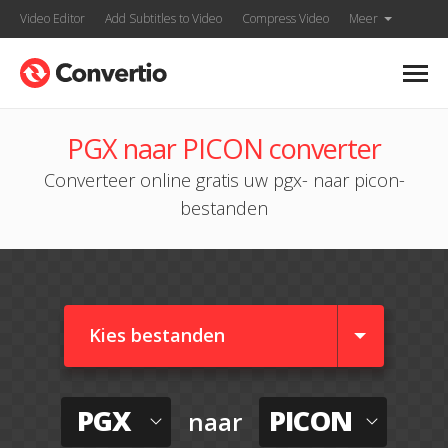
Video Editor
Add Subtitles to Video
Compress Video
Meer
PGX naar PICON converter
Converteer online gratis uw pgx- naar picon-
bestanden
Kies bestanden
PGX
PICON
naar