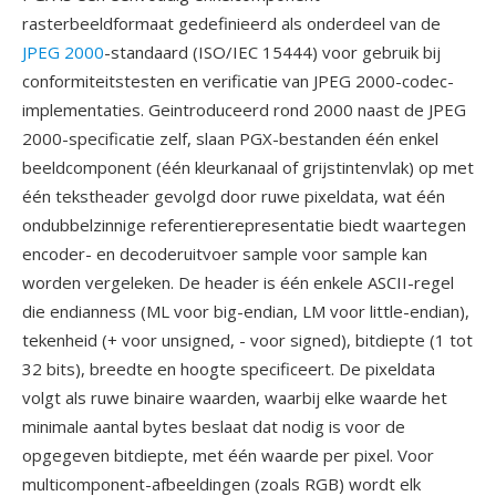
rasterbeeldformaat gedefinieerd als onderdeel van de
JPEG 2000
-standaard (ISO/IEC 15444) voor gebruik bij
conformiteitstesten en verificatie van JPEG 2000-codec-
implementaties. Geintroduceerd rond 2000 naast de JPEG
2000-specificatie zelf, slaan PGX-bestanden één enkel
beeldcomponent (één kleurkanaal of grijstintenvlak) op met
één tekstheader gevolgd door ruwe pixeldata, wat één
ondubbelzinnige referentierepresentatie biedt waartegen
encoder- en decoderuitvoer sample voor sample kan
worden vergeleken. De header is één enkele ASCII-regel
die endianness (ML voor big-endian, LM voor little-endian),
tekenheid (+ voor unsigned, - voor signed), bitdiepte (1 tot
32 bits), breedte en hoogte specificeert. De pixeldata
volgt als ruwe binaire waarden, waarbij elke waarde het
minimale aantal bytes beslaat dat nodig is voor de
opgegeven bitdiepte, met één waarde per pixel. Voor
multicomponent-afbeeldingen (zoals RGB) wordt elk