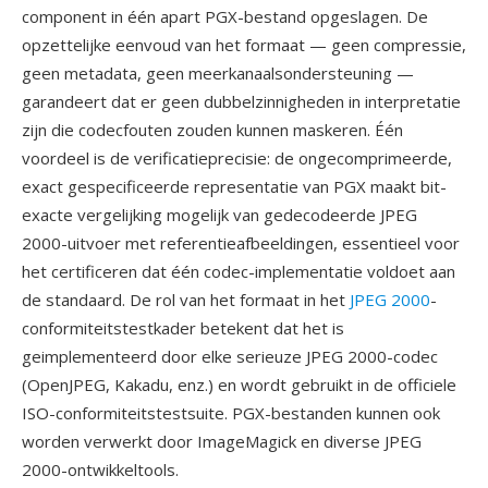
component in één apart PGX-bestand opgeslagen. De
opzettelijke eenvoud van het formaat — geen compressie,
geen metadata, geen meerkanaalsondersteuning —
garandeert dat er geen dubbelzinnigheden in interpretatie
zijn die codecfouten zouden kunnen maskeren. Één
voordeel is de verificatieprecisie: de ongecomprimeerde,
exact gespecificeerde representatie van PGX maakt bit-
exacte vergelijking mogelijk van gedecodeerde JPEG
2000-uitvoer met referentieafbeeldingen, essentieel voor
het certificeren dat één codec-implementatie voldoet aan
de standaard. De rol van het formaat in het
JPEG 2000
-
conformiteitstestkader betekent dat het is
geimplementeerd door elke serieuze JPEG 2000-codec
(OpenJPEG, Kakadu, enz.) en wordt gebruikt in de officiele
ISO-conformiteitstestsuite. PGX-bestanden kunnen ook
worden verwerkt door ImageMagick en diverse JPEG
2000-ontwikkeltools.