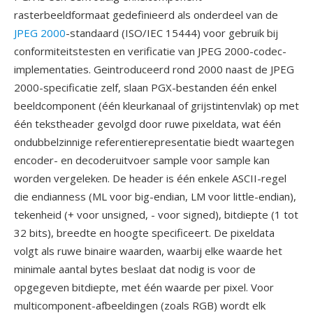
rasterbeeldformaat gedefinieerd als onderdeel van de
JPEG 2000
-standaard (ISO/IEC 15444) voor gebruik bij
conformiteitstesten en verificatie van JPEG 2000-codec-
implementaties. Geintroduceerd rond 2000 naast de JPEG
2000-specificatie zelf, slaan PGX-bestanden één enkel
beeldcomponent (één kleurkanaal of grijstintenvlak) op met
één tekstheader gevolgd door ruwe pixeldata, wat één
ondubbelzinnige referentierepresentatie biedt waartegen
encoder- en decoderuitvoer sample voor sample kan
worden vergeleken. De header is één enkele ASCII-regel
die endianness (ML voor big-endian, LM voor little-endian),
tekenheid (+ voor unsigned, - voor signed), bitdiepte (1 tot
32 bits), breedte en hoogte specificeert. De pixeldata
volgt als ruwe binaire waarden, waarbij elke waarde het
minimale aantal bytes beslaat dat nodig is voor de
opgegeven bitdiepte, met één waarde per pixel. Voor
multicomponent-afbeeldingen (zoals RGB) wordt elk