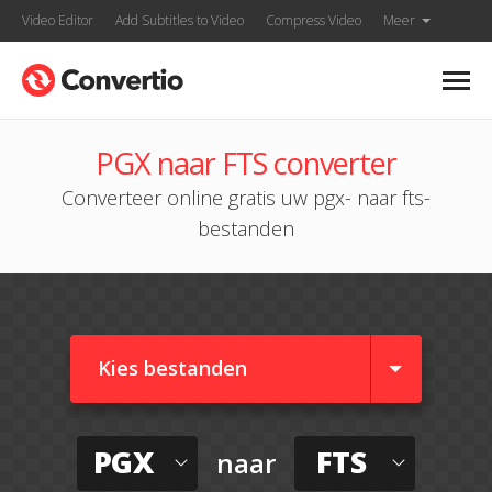
Video Editor
Add Subtitles to Video
Compress Video
Meer
PGX naar FTS converter
Converteer online gratis uw pgx- naar fts-
bestanden
Kies bestanden
PGX
FTS
naar