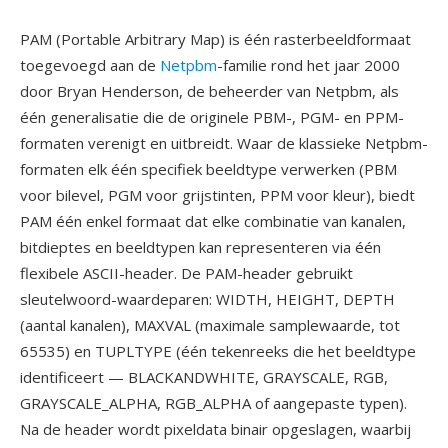
PAM (Portable Arbitrary Map) is één rasterbeeldformaat
toegevoegd aan de
Netpbm
-familie rond het jaar 2000
door Bryan Henderson, de beheerder van Netpbm, als
één generalisatie die de originele PBM-, PGM- en PPM-
formaten verenigt en uitbreidt. Waar de klassieke Netpbm-
formaten elk één specifiek beeldtype verwerken (PBM
voor bilevel, PGM voor grijstinten, PPM voor kleur), biedt
PAM één enkel formaat dat elke combinatie van kanalen,
bitdieptes en beeldtypen kan representeren via één
flexibele ASCII-header. De PAM-header gebruikt
sleutelwoord-waardeparen: WIDTH, HEIGHT, DEPTH
(aantal kanalen), MAXVAL (maximale samplewaarde, tot
65535) en TUPLTYPE (één tekenreeks die het beeldtype
identificeert — BLACKANDWHITE, GRAYSCALE, RGB,
GRAYSCALE_ALPHA, RGB_ALPHA of aangepaste typen).
Na de header wordt pixeldata binair opgeslagen, waarbij