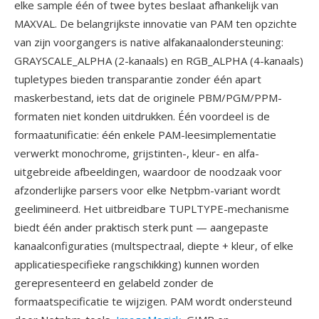
elke sample één of twee bytes beslaat afhankelijk van
MAXVAL. De belangrijkste innovatie van PAM ten opzichte
van zijn voorgangers is native alfakanaalondersteuning:
GRAYSCALE_ALPHA (2-kanaals) en RGB_ALPHA (4-kanaals)
tupletypes bieden transparantie zonder één apart
maskerbestand, iets dat de originele PBM/PGM/PPM-
formaten niet konden uitdrukken. Één voordeel is de
formaatunificatie: één enkele PAM-leesimplementatie
verwerkt monochrome, grijstinten-, kleur- en alfa-
uitgebreide afbeeldingen, waardoor de noodzaak voor
afzonderlijke parsers voor elke Netpbm-variant wordt
geelimineerd. Het uitbreidbare TUPLTYPE-mechanisme
biedt één ander praktisch sterk punt — aangepaste
kanaalconfiguraties (multspectraal, diepte + kleur, of elke
applicatiespecifieke rangschikking) kunnen worden
gerepresenteerd en gelabeld zonder de
formaatspecificatie te wijzigen. PAM wordt ondersteund