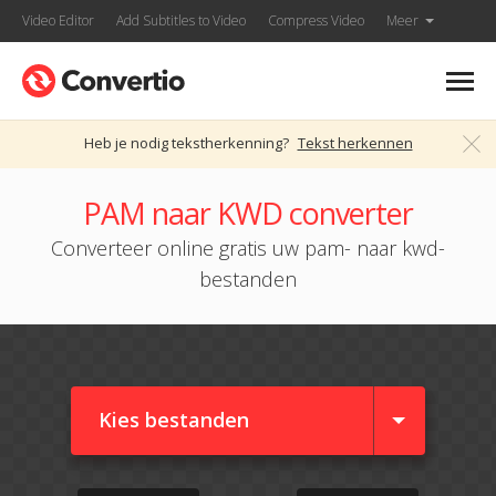
Video Editor
Add Subtitles to Video
Compress Video
Meer
Heb je nodig tekstherkenning?
Tekst herkennen
PAM naar KWD converter
Converteer online gratis uw pam- naar kwd-
bestanden
Kies bestanden