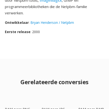
door Netpbm-tools,
ImageMagick
, GIMP en
programmeerbibliotheken die de Netpbm-familie
verwerken.
Ontwikkelaar
:
Bryan Henderson / Netpbm
Eerste release
: 2000
Gerelateerde conversies