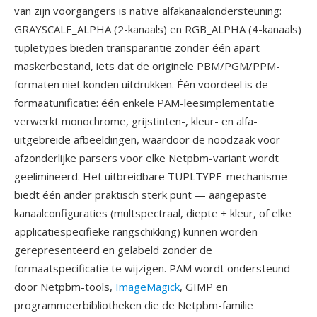
van zijn voorgangers is native alfakanaalondersteuning:
GRAYSCALE_ALPHA (2-kanaals) en RGB_ALPHA (4-kanaals)
tupletypes bieden transparantie zonder één apart
maskerbestand, iets dat de originele PBM/PGM/PPM-
formaten niet konden uitdrukken. Één voordeel is de
formaatunificatie: één enkele PAM-leesimplementatie
verwerkt monochrome, grijstinten-, kleur- en alfa-
uitgebreide afbeeldingen, waardoor de noodzaak voor
afzonderlijke parsers voor elke Netpbm-variant wordt
geelimineerd. Het uitbreidbare TUPLTYPE-mechanisme
biedt één ander praktisch sterk punt — aangepaste
kanaalconfiguraties (multspectraal, diepte + kleur, of elke
applicatiespecifieke rangschikking) kunnen worden
gerepresenteerd en gelabeld zonder de
formaatspecificatie te wijzigen. PAM wordt ondersteund
door Netpbm-tools,
ImageMagick
, GIMP en
programmeerbibliotheken die de Netpbm-familie