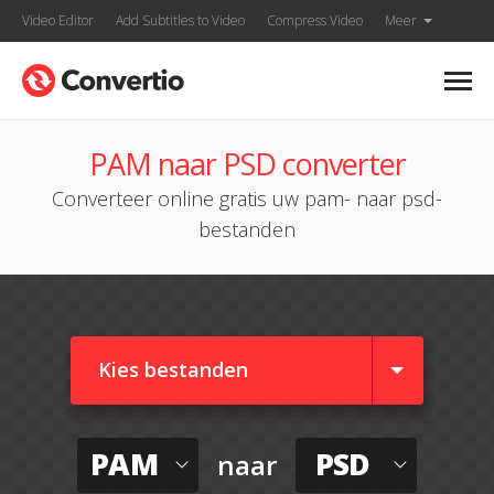
Video Editor
Add Subtitles to Video
Compress Video
Meer
PAM naar PSD converter
Converteer online gratis uw pam- naar psd-
bestanden
Kies bestanden
PAM
PSD
naar