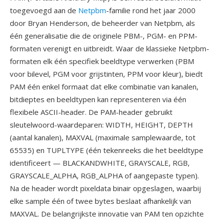
toegevoegd aan de
Netpbm
-familie rond het jaar 2000
door Bryan Henderson, de beheerder van Netpbm, als
één generalisatie die de originele PBM-, PGM- en PPM-
formaten verenigt en uitbreidt. Waar de klassieke Netpbm-
formaten elk één specifiek beeldtype verwerken (PBM
voor bilevel, PGM voor grijstinten, PPM voor kleur), biedt
PAM één enkel formaat dat elke combinatie van kanalen,
bitdieptes en beeldtypen kan representeren via één
flexibele ASCII-header. De PAM-header gebruikt
sleutelwoord-waardeparen: WIDTH, HEIGHT, DEPTH
(aantal kanalen), MAXVAL (maximale samplewaarde, tot
65535) en TUPLTYPE (één tekenreeks die het beeldtype
identificeert — BLACKANDWHITE, GRAYSCALE, RGB,
GRAYSCALE_ALPHA, RGB_ALPHA of aangepaste typen).
Na de header wordt pixeldata binair opgeslagen, waarbij
elke sample één of twee bytes beslaat afhankelijk van
MAXVAL. De belangrijkste innovatie van PAM ten opzichte