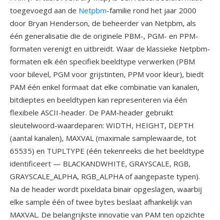
toegevoegd aan de
Netpbm
-familie rond het jaar 2000
door Bryan Henderson, de beheerder van Netpbm, als
één generalisatie die de originele PBM-, PGM- en PPM-
formaten verenigt en uitbreidt. Waar de klassieke Netpbm-
formaten elk één specifiek beeldtype verwerken (PBM
voor bilevel, PGM voor grijstinten, PPM voor kleur), biedt
PAM één enkel formaat dat elke combinatie van kanalen,
bitdieptes en beeldtypen kan representeren via één
flexibele ASCII-header. De PAM-header gebruikt
sleutelwoord-waardeparen: WIDTH, HEIGHT, DEPTH
(aantal kanalen), MAXVAL (maximale samplewaarde, tot
65535) en TUPLTYPE (één tekenreeks die het beeldtype
identificeert — BLACKANDWHITE, GRAYSCALE, RGB,
GRAYSCALE_ALPHA, RGB_ALPHA of aangepaste typen).
Na de header wordt pixeldata binair opgeslagen, waarbij
elke sample één of twee bytes beslaat afhankelijk van
MAXVAL. De belangrijkste innovatie van PAM ten opzichte