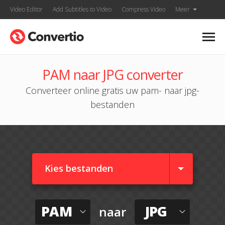
Video Editor
Add Subtitles to Video
Compress Video
Meer
PAM naar JPG converter
Converteer online gratis uw pam- naar jpg-
bestanden
Kies bestanden
PAM
JPG
naar