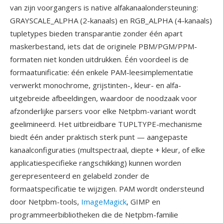
van zijn voorgangers is native alfakanaalondersteuning:
GRAYSCALE_ALPHA (2-kanaals) en RGB_ALPHA (4-kanaals)
tupletypes bieden transparantie zonder één apart
maskerbestand, iets dat de originele PBM/PGM/PPM-
formaten niet konden uitdrukken. Één voordeel is de
formaatunificatie: één enkele PAM-leesimplementatie
verwerkt monochrome, grijstinten-, kleur- en alfa-
uitgebreide afbeeldingen, waardoor de noodzaak voor
afzonderlijke parsers voor elke Netpbm-variant wordt
geelimineerd. Het uitbreidbare TUPLTYPE-mechanisme
biedt één ander praktisch sterk punt — aangepaste
kanaalconfiguraties (multspectraal, diepte + kleur, of elke
applicatiespecifieke rangschikking) kunnen worden
gerepresenteerd en gelabeld zonder de
formaatspecificatie te wijzigen. PAM wordt ondersteund
door Netpbm-tools,
ImageMagick
, GIMP en
programmeerbibliotheken die de Netpbm-familie