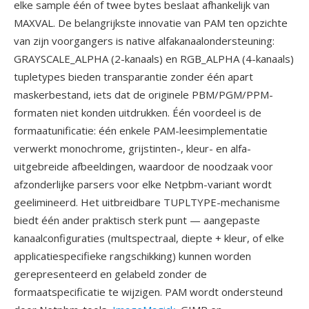
elke sample één of twee bytes beslaat afhankelijk van
MAXVAL. De belangrijkste innovatie van PAM ten opzichte
van zijn voorgangers is native alfakanaalondersteuning:
GRAYSCALE_ALPHA (2-kanaals) en RGB_ALPHA (4-kanaals)
tupletypes bieden transparantie zonder één apart
maskerbestand, iets dat de originele PBM/PGM/PPM-
formaten niet konden uitdrukken. Één voordeel is de
formaatunificatie: één enkele PAM-leesimplementatie
verwerkt monochrome, grijstinten-, kleur- en alfa-
uitgebreide afbeeldingen, waardoor de noodzaak voor
afzonderlijke parsers voor elke Netpbm-variant wordt
geelimineerd. Het uitbreidbare TUPLTYPE-mechanisme
biedt één ander praktisch sterk punt — aangepaste
kanaalconfiguraties (multspectraal, diepte + kleur, of elke
applicatiespecifieke rangschikking) kunnen worden
gerepresenteerd en gelabeld zonder de
formaatspecificatie te wijzigen. PAM wordt ondersteund