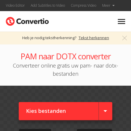
Video Editor
Add Subtitles to Video
Compress Video
Meer
Heb je nodig tekstherkenning?
Tekst herkennen
PAM naar DOTX converter
Converteer online gratis uw pam- naar dotx-
bestanden
Kies bestanden