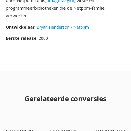
door Netpbm-tools,
ImageMagick
, GIMP en
programmeerbibliotheken die de Netpbm-familie
verwerken.
Ontwikkelaar
:
Bryan Henderson / Netpbm
Eerste release
: 2000
Gerelateerde conversies