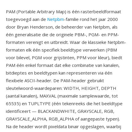
PAM (Portable Arbitrary Map) is één rasterbeeldformaat
toegevoegd aan de
Netpbm
-familie rond het jaar 2000
door Bryan Henderson, de beheerder van Netpbm, als
één generalisatie die de originele PBM-, PGM- en PPM-
formaten verenigt en uitbreidt. Waar de klassieke Netpbm-
formaten elk één specifiek beeldtype verwerken (PBM
voor bilevel, PGM voor grijstinten, PPM voor kleur), biedt
PAM één enkel formaat dat elke combinatie van kanalen,
bitdieptes en beeldtypen kan representeren via één
flexibele ASCII-header. De PAM-header gebruikt
sleutelwoord-waardeparen: WIDTH, HEIGHT, DEPTH
(aantal kanalen), MAXVAL (maximale samplewaarde, tot
65535) en TUPLTYPE (één tekenreeks die het beeldtype
identificeert — BLACKANDWHITE, GRAYSCALE, RGB,
GRAYSCALE_ALPHA, RGB_ALPHA of aangepaste typen).
Na de header wordt pixeldata binair opgeslagen, waarbij