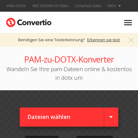
Video Editor
Add Subtitles to Video
Compress Video
Mehr
Benötigen Sie eine Texterkennung?
Erkennen sie text
PAM-zu-DOTX-Konverter
Wandeln Sie Ihre pam-Dateien online & kostenlos
in dotx um
Dateien wählen