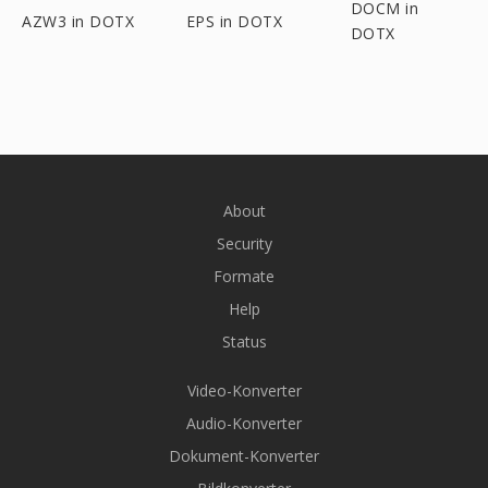
DOCM in
AZW3 in DOTX
EPS in DOTX
DOTX
About
Security
Formate
Help
Status
Video-Konverter
Audio-Konverter
Dokument-Konverter