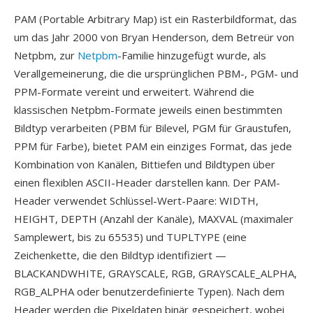
PAM (Portable Arbitrary Map) ist ein Rasterbildformat, das
um das Jahr 2000 von Bryan Henderson, dem Betreür von
Netpbm, zur
Netpbm
-Familie hinzugefügt wurde, als
Verallgemeinerung, die die ursprünglichen PBM-, PGM- und
PPM-Formate vereint und erweitert. Während die
klassischen Netpbm-Formate jeweils einen bestimmten
Bildtyp verarbeiten (PBM für Bilevel, PGM für Graustufen,
PPM für Farbe), bietet PAM ein einziges Format, das jede
Kombination von Kanälen, Bittiefen und Bildtypen über
einen flexiblen ASCII-Header darstellen kann. Der PAM-
Header verwendet Schlüssel-Wert-Paare: WIDTH,
HEIGHT, DEPTH (Anzahl der Kanäle), MAXVAL (maximaler
Samplewert, bis zu 65535) und TUPLTYPE (eine
Zeichenkette, die den Bildtyp identifiziert —
BLACKANDWHITE, GRAYSCALE, RGB, GRAYSCALE_ALPHA,
RGB_ALPHA oder benutzerdefinierte Typen). Nach dem
Header werden die Pixeldaten binär gespeichert, wobei