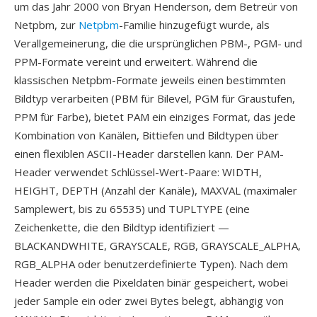
um das Jahr 2000 von Bryan Henderson, dem Betreür von
Netpbm, zur
Netpbm
-Familie hinzugefügt wurde, als
Verallgemeinerung, die die ursprünglichen PBM-, PGM- und
PPM-Formate vereint und erweitert. Während die
klassischen Netpbm-Formate jeweils einen bestimmten
Bildtyp verarbeiten (PBM für Bilevel, PGM für Graustufen,
PPM für Farbe), bietet PAM ein einziges Format, das jede
Kombination von Kanälen, Bittiefen und Bildtypen über
einen flexiblen ASCII-Header darstellen kann. Der PAM-
Header verwendet Schlüssel-Wert-Paare: WIDTH,
HEIGHT, DEPTH (Anzahl der Kanäle), MAXVAL (maximaler
Samplewert, bis zu 65535) und TUPLTYPE (eine
Zeichenkette, die den Bildtyp identifiziert —
BLACKANDWHITE, GRAYSCALE, RGB, GRAYSCALE_ALPHA,
RGB_ALPHA oder benutzerdefinierte Typen). Nach dem
Header werden die Pixeldaten binär gespeichert, wobei
jeder Sample ein oder zwei Bytes belegt, abhängig von