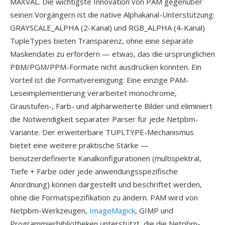
MAXVAL. Die wichtigste Innovation von PAM gegenüber
seinen Vorgängern ist die native Alphakanal-Unterstützung:
GRAYSCALE_ALPHA (2-Kanal) und RGB_ALPHA (4-Kanal)
TupleTypes bieten Transparenz, ohne eine separate
Maskendatei zu erfordern — etwas, das die ursprünglichen
PBM/PGM/PPM-Formate nicht ausdrücken konnten. Ein
Vorteil ist die Formatvereinigung: Eine einzige PAM-
Leseimplementierung verarbeitet monochrome,
Graustufen-, Farb- und alphärweiterte Bilder und eliminiert
die Notwendigkeit separater Parser für jede Netpbm-
Variante. Der erweiterbare TUPLTYPE-Mechanismus
bietet eine weitere praktische Stärke —
benutzerdefinierte Kanalkonfigurationen (multispektral,
Tiefe + Farbe oder jede anwendungsspezifische
Anordnung) können dargestellt und beschriftet werden,
ohne die Formatspezifikation zu ändern. PAM wird von
Netpbm-Werkzeugen,
ImageMagick
, GIMP und
Programmierbibliotheken unterstützt, die die Netpbm-