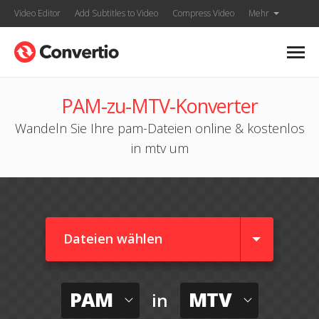
Video Editor
Add Subtitles to Video
Compress Video
Mehr
PAM-zu-MTV-Konverter
Wandeln Sie Ihre pam-Dateien online & kostenlos
in mtv um
Dateien wählen
PAM
MTV
in