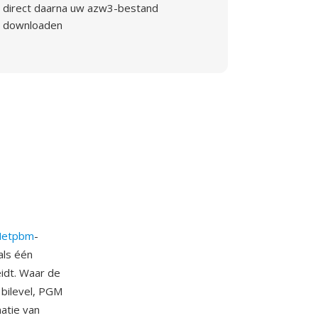
direct daarna uw azw3-bestand
downloaden
Netpbm
-
als één
idt. Waar de
bilevel, PGM
natie van