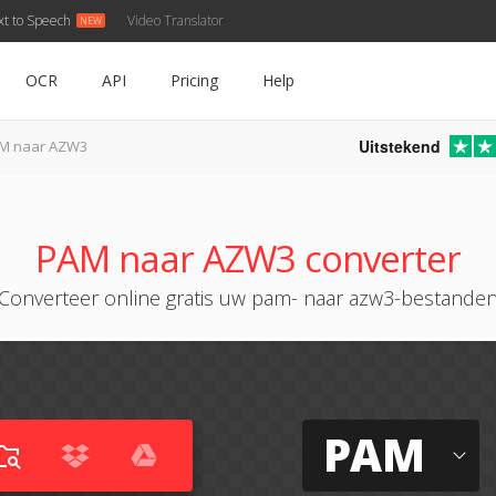
xt to Speech
Video Translator
OCR
API
Pricing
Help
Uitstekend
M naar AZW3
PAM naar AZW3 converter
Converteer online gratis uw pam- naar azw3-bestande
PAM