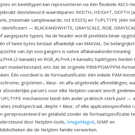
ieptes en beeldtypen kan representeren via één flexibele ASCII-h
ebruikt sleutelwoord-waardeparen: WIDTH, HEIGHT, DEPTH (a
XVAL (maximale samplewaarde, tot 65535) en TUPLTYPE (één te
e identificeert — BLACKANDWHITE, GRAYSCALE, RGB, GRAYSCA
aangepaste typen). Na de header wordt pixeldata binair opgesl
én of twee bytes beslaat afhankelijk van MAXVAL. De belangrijkst
pzichte van zijn voorgangers is native alfakanaalondersteuning:
PHA (2-kanaals) en RGB_ALPHA (4-kanaals) tupletypes bieden t
part maskerbestand, iets dat de originele PBM/PGM/PPM-format
kken. Één voordeel is de formaatunificatie: één enkele PAM-lees
chrome, grijstinten-, kleur- en alfa-uitgebreide afbeeldingen, w
 afzonderlijke parsers voor elke Netpbm-variant wordt geelimin
 TUPLTYPE-mechanisme biedt één ander praktisch sterk punt — 
aties (multspectraal, diepte + kleur, of elke applicatiespecifieke 
 gerepresenteerd en gelabeld zonder de formaatspecificatie te 
dersteund door Netpbm-tools,
ImageMagick
, GIMP en
ibliotheken die de Netpbm-familie verwerken.