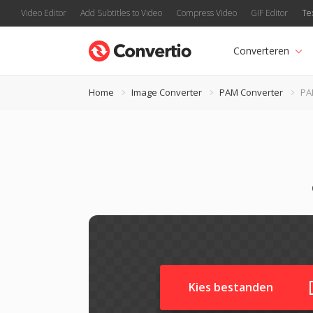
Video Editor
Add Subtitles to Video
Compress Video
GIF Editor
Te
Converteren
Home
Image Converter
PAM Converter
PA
Kies bestanden