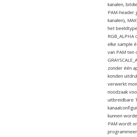
kanalen, bitd
PAM-header g
kanalen), MA
het beeldtyp
RGB_ALPHA of 
elke sample é
van PAM ten o
GRAYSCALE_AL
zonder één a
konden uitdru
verwerkt mono
noodzaak voor
uitbreidbare
kanaalconfigur
kunnen worden
PAM wordt on
programmeerb