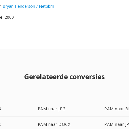
r
:
Bryan Henderson / Netpbm
se
: 2000
Gerelateerde conversies
G
PAM naar JPG
PAM naar 
C
PAM naar DOCX
PAM naar J