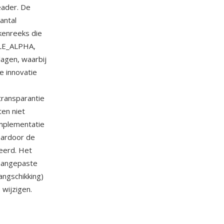
eader. De
antal
kenreeks die
LE_ALPHA,
agen, waarbij
e innovatie
ransparantie
en niet
implementatie
aardoor de
eerd. Het
aangepaste
rangschikking)
wijzigen.