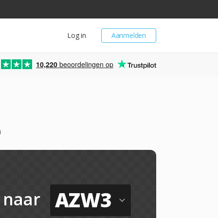
Log in
Aanmelden
10,220
beoordelingen op
n
AZW3
naar