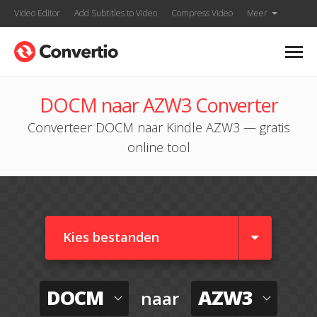
Video Editor
Add Subtitles to Video
Compress Video
Meer
DOCM naar AZW3 Converter
Converteer DOCM naar Kindle AZW3 — gratis
online tool
Kies bestanden
DOCM
AZW3
naar