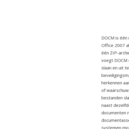
DOCM is één 
Office 2007 a
één ZIP-archi
voegt DOCM de
slaan en uit 
beveiligings
herkennen aan
of waarschuw
bestanden sla
naast dezelf
documenten m
documentasse
systemen mog