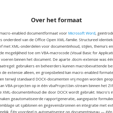
Over het formaat
macro-enabled documentformaat voor
Microsoft Word
, geintro
ls onderdeel van de Office Open XML-familie. Structureel identi
ef met XML-onderdelen voor documentinhoud, stijlen, thema's e
 mogelijkheid toe om VBA-macrocode (Visual Basic for Applicati
te voeren binnen het document. De aparte .docm-extensie was é
maatregel: gebruikers en beheerders kunnen macrobevattende b
 de extensie alleen, en groepsbeleid kan macro-enabled format
en terwijl standaard DOCX-documenten vrij mogen worden geo
an VBA-projecten op in één vbaProject.bin-stream binnen het ZI
de XML-documentinhoud die door DOCX wordt gebruikt. Macro's i
aken geautomatiseerde rapportgeneratie, aangepaste formulie
mblage uit sjablonen en gegevensbronnen en integratie met ex
elijk. Één voordeel is automatisering op documentniveau — éé