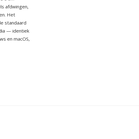
ls afdwingen,
en. Het
lle standaard
dia — identiek
ows en macOS,