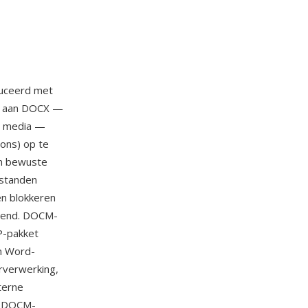
duceerd met
ek aan DOCX —
n media —
ons) op te
én bewuste
estanden
en blokkeren
pend. DOCM-
P-pakket
n Word-
rverwerking,
terne
n DOCM-