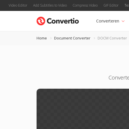
Video Editor
Add Subtitles to Video
Compress Video
GIF Editor
Te
Converteren
Home
Document Converter
DOCM Converter
Convert