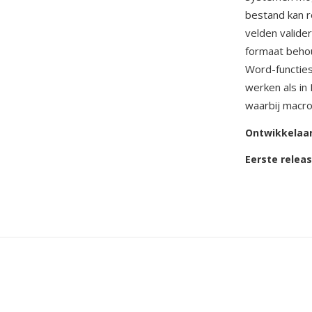
bestand kan r
velden valide
formaat behou
Word-functies
werken als i
waarbij macro
Ontwikkelaa
Eerste relea