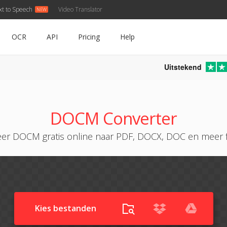
xt to Speech
Video Translator
OCR
API
Pricing
Help
Uitstekend
DOCM Converter
eer DOCM gratis online naar PDF, DOCX, DOC en meer 
Kies bestanden