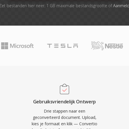
Zet bestanden hier neer. 1 GB maximale bestandsgrootte of
Aanmel
Gebruiksvriendelijk Ontwerp
Drie stappen naar een
geconverteerd document. Upload,
kies je formaat en klik — Convertio