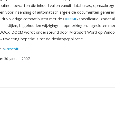
outines bevatten die inhoud vullen vanuit databases, opmaakrege
ren voor inzending of automatisch afgeleide documenten generer
dt volledige compatibiliteit met de
OOXML
-specificatie, zodat a
 — stijlen, bijgehouden wijzigingen, opmerkingen, ingesloten me
n DOCX. DOCM wordt ondersteund door Microsoft Word op Wind
-uitvoering beperkt is tot de desktopapplicatie.
r
:
Microsoft
se
: 30 januari 2007