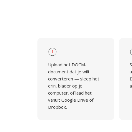
1
Upload het DOCM-
S
document dat je wilt
u
converteren — sleep het
D
erin, blader op je
a
computer, of laad het
vanuit Google Drive of
Dropbox.