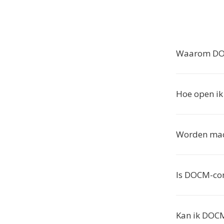
Waarom DOC
Hoe open i
Worden macr
Is DOCM-con
Kan ik DOCM