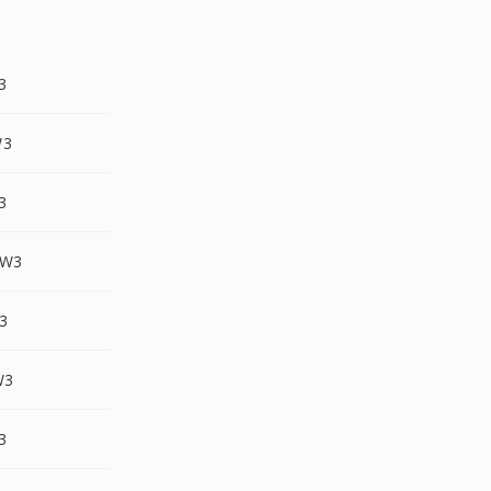
3
W3
3
ZW3
3
W3
3