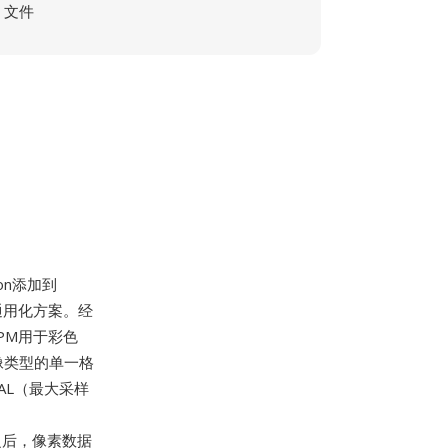
文件
son添加到
通用化方案。经
PM用于彩色
像类型的单一格
VAL（最大采样
、
头部之后，像素数据