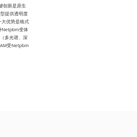
关键创新是原生
组类型提供透明度
一大优势是格式
etpbm变体
置（多光谱、深
受Netpbm