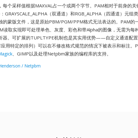
，每个采样值根据MAXVAL占一个或两个字节。PAM相对于前身的
持：GRAYSCALE_ALPHA（双通道）和RGB_ALPHA（四通道）元
的蒙版文件，这是原始PBM/PGM/PPM格式无法表达的。PAM的
M读取实现即可处理单色、灰度、彩色和带Alpha的图像，无需为每种N
析器。可扩展的TUPLTYPE机制也是其实用优势——自定义通道配
何应用特定的排列）可以在不修改格式规范的情况下被表示和标注。PAM
agick
、GIMP以及处理Netpbm家族的编程库的支持。
Henderson / Netpbm