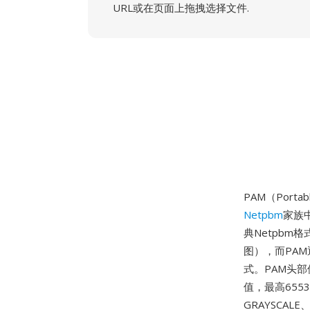
URL或在页面上拖拽选择文件.
PAM（Portab
Netpbm
家族
典Netpbm
图），而PA
式。PAM头部
值，最高6553
GRAYSCAL