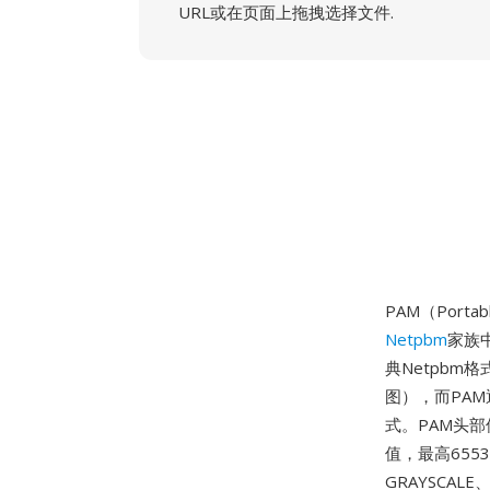
URL或在页面上拖拽选择文件.
PAM（Portab
Netpbm
家族
典Netpbm
图），而PA
式。PAM头部
值，最高6553
GRAYSCAL