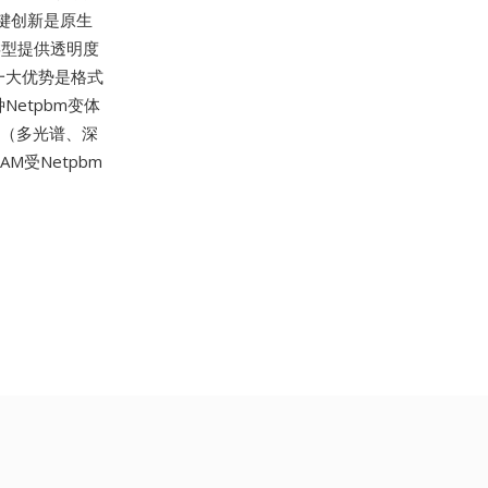
关键创新是原生
组类型提供透明度
一大优势是格式
etpbm变体
置（多光谱、深
受Netpbm