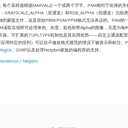
，每个采样值根据MAXVAL占一个或两个字节。PAM相对于前身的
持：GRAYSCALE_ALPHA（双通道）和RGB_ALPHA（四通道）元
的蒙版文件，这是原始PBM/PGM/PPM格式无法表达的。PAM的
M读取实现即可处理单色、灰度、彩色和带Alpha的图像，无需为每种N
析器。可扩展的TUPLTYPE机制也是其实用优势——自定义通道配
何应用特定的排列）可以在不修改格式规范的情况下被表示和标注。PAM
agick
、GIMP以及处理Netpbm家族的编程库的支持。
Henderson / Netpbm