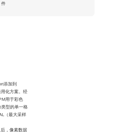
件
son添加到
通用化方案。经
PM用于彩色
像类型的单一格
VAL（最大采样
、
头部之后，像素数据