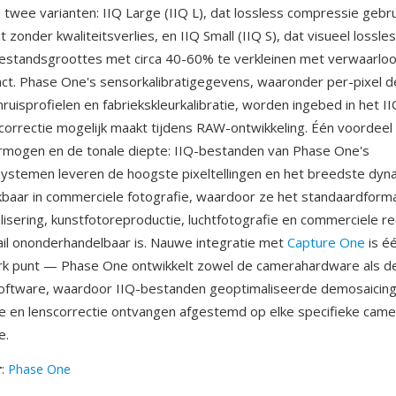
n twee varianten: IIQ Large (IIQ L), dat lossless compressie gebru
it zonder kwaliteitsverlies, en IIQ Small (IIQ S), dat visueel loss
estandsgroottes met circa 40-60% te verkleinen met verwaarlo
act. Phase One's sensorkalibratigegevens, waaronder per-pixel d
ruisprofielen en fabriekskleurkalibratie, worden ingebed in het I
correctie mogelijk maakt tijdens RAW-ontwikkeling. Één voordeel 
rmogen en de tonale diepte: IIQ-bestanden van Phase One's
ystemen leveren de hoogste pixeltellingen en het breedste dyn
kbaar in commerciele fotografie, waardoor ze het standaardforma
isering, kunstfotoreproductie, luchtfotografie en commerciele r
il ononderhandelbaar is. Nauwe integratie met
Capture One
is é
terk punt — Phase One ontwikkelt zowel de camerahardware als 
oftware, waardoor IIQ-bestanden geoptimaliseerde demosaicing
 en lenscorrectie ontvangen afgestemd op elke specifieke came
e.
r
:
Phase One