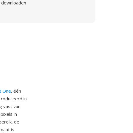
downloaden
e One
, één
troduceerd in
g vast van
ixels in
bereik, de
maat is