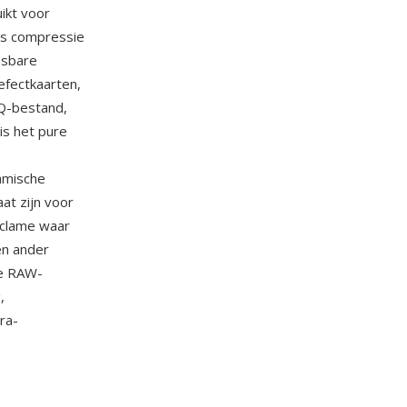
ikt voor
less compressie
osbare
efectkaarten,
IQ-bestand,
is het pure
amische
at zijn voor
eclame waar
én ander
de RAW-
,
ra-