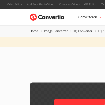
Video Editor
Add Subtitles to Video
Compress Video
GIF Editor
Te
Converteren
Home
Image Converter
IIQ Converter
IIQ 