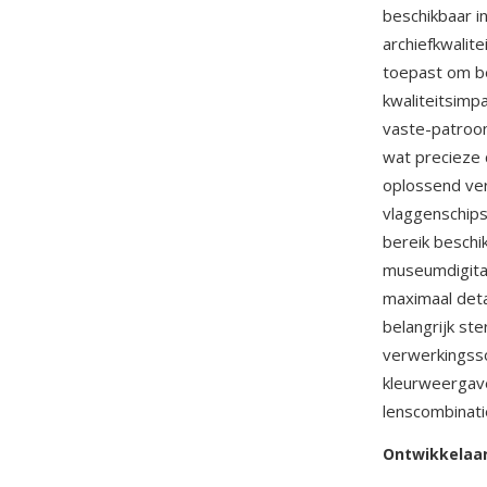
beschikbaar i
archiefkwalite
toepast om b
kwaliteitsimp
vaste-patroon
wat precieze 
oplossend ve
vlaggenschips
bereik beschi
museumdigital
maximaal deta
belangrijk s
verwerkingss
kleurweergave
lenscombinati
Ontwikkelaa