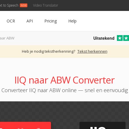
xt to Speech
Video Translator
OCR
API
Pricing
Help
Uitstekend
naar ABW
Heb je nodig tekstherkenning?
Tekst herkennen
IIQ naar ABW Converter
Converteer IIQ naar ABW online — snel en eenvoudig