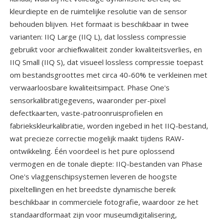
kleurdiepte en de ruimtelijke resolutie van de sensor
behouden blijven. Het formaat is beschikbaar in twee
varianten: IIQ Large (IIQ L), dat lossless compressie
gebruikt voor archiefkwaliteit zonder kwaliteitsverlies, en
IIQ Small (IIQ S), dat visueel lossless compressie toepast
om bestandsgroottes met circa 40-60% te verkleinen met
verwaarloosbare kwaliteitsimpact. Phase One's
sensorkalibratigegevens, waaronder per-pixel
defectkaarten, vaste-patroonruisprofielen en
fabriekskleurkalibratie, worden ingebed in het IIQ-bestand,
wat precieze correctie mogelijk maakt tijdens RAW-
ontwikkeling. Één voordeel is het pure oplossend
vermogen en de tonale diepte: IIQ-bestanden van Phase
One's vlaggenschipsystemen leveren de hoogste
pixeltellingen en het breedste dynamische bereik
beschikbaar in commerciele fotografie, waardoor ze het
standaardformaat zijn voor museumdigitalisering,