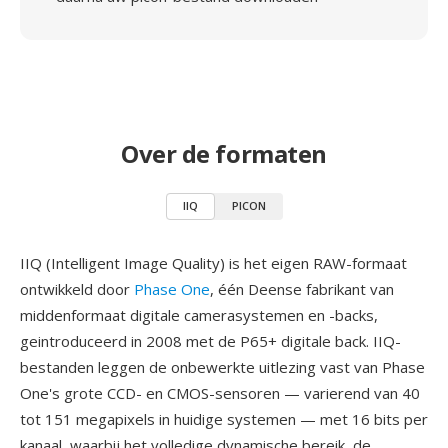
Over de formaten
IIQ
PICON
IIQ (Intelligent Image Quality) is het eigen RAW-formaat
ontwikkeld door
Phase One
, één Deense fabrikant van
middenformaat digitale camerasystemen en -backs,
geintroduceerd in 2008 met de P65+ digitale back. IIQ-
bestanden leggen de onbewerkte uitlezing vast van Phase
One's grote CCD- en CMOS-sensoren — varierend van 40
tot 151 megapixels in huidige systemen — met 16 bits per
kanaal, waarbij het volledige dynamische bereik, de