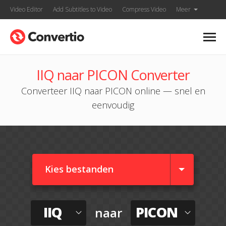
Video Editor
Add Subtitles to Video
Compress Video
Meer
IIQ naar PICON Converter
Converteer IIQ naar PICON online — snel en
eenvoudig
Kies bestanden
IIQ
PICON
naar