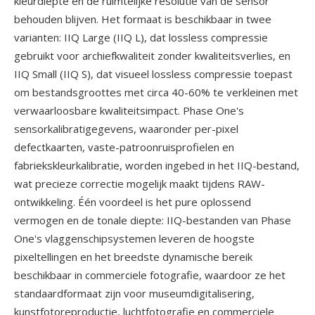
kleurdiepte en de ruimtelijke resolutie van de sensor
behouden blijven. Het formaat is beschikbaar in twee
varianten: IIQ Large (IIQ L), dat lossless compressie
gebruikt voor archiefkwaliteit zonder kwaliteitsverlies, en
IIQ Small (IIQ S), dat visueel lossless compressie toepast
om bestandsgroottes met circa 40-60% te verkleinen met
verwaarloosbare kwaliteitsimpact. Phase One's
sensorkalibratigegevens, waaronder per-pixel
defectkaarten, vaste-patroonruisprofielen en
fabriekskleurkalibratie, worden ingebed in het IIQ-bestand,
wat precieze correctie mogelijk maakt tijdens RAW-
ontwikkeling. Één voordeel is het pure oplossend
vermogen en de tonale diepte: IIQ-bestanden van Phase
One's vlaggenschipsystemen leveren de hoogste
pixeltellingen en het breedste dynamische bereik
beschikbaar in commerciele fotografie, waardoor ze het
standaardformaat zijn voor museumdigitalisering,
kunstfotoreproductie, luchtfotografie en commerciele