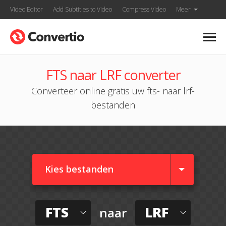
Video Editor
Add Subtitles to Video
Compress Video
Meer
FTS naar LRF converter
Converteer online gratis uw fts- naar lrf-
bestanden
Kies bestanden
FTS
LRF
naar