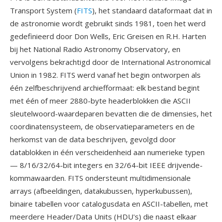
Transport System (
FITS
), het standaard dataformaat dat in
de astronomie wordt gebruikt sinds 1981, toen het werd
gedefinieerd door Don Wells, Eric Greisen en R.H. Harten
bij het National Radio Astronomy Observatory, en
vervolgens bekrachtigd door de International Astronomical
Union in 1982. FITS werd vanaf het begin ontworpen als
één zelfbeschrijvend archiefformaat: elk bestand begint
met één of meer 2880-byte headerblokken die ASCII
sleutelwoord-waardeparen bevatten die de dimensies, het
coordinatensysteem, de observatieparameters en de
herkomst van de data beschrijven, gevolgd door
datablokken in één verscheidenheid aan numerieke typen
— 8/16/32/64-bit integers en 32/64-bit IEEE drijvende-
kommawaarden. FITS ondersteunt multidimensionale
arrays (afbeeldingen, datakubussen, hyperkubussen),
binaire tabellen voor catalogusdata en ASCII-tabellen, met
meerdere Header/Data Units (HDU's) die naast elkaar