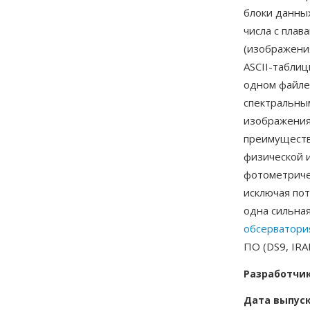
блоки данны
числа с пла
(изображени
ASCII-таблиц
одном файле
спектральны
изображения
преимуществ 
физической 
фотометриче
исключая по
одна сильна
обсерватори
ПО (DS9, IRA
Разработчи
Дата выпус