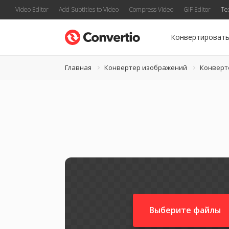
Video Editor
Add Subtitles to Video
Compress Video
GIF Editor
Te
Конвертироват
Главная
Конвертер изображений
Конверт
Выберите файлы