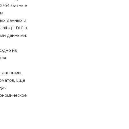
32/64-битные
вы
ных данных и
nits (HDU) в
ими данными:
 Одно из
для
с данными,
рматов. Еще
дая
трономическое