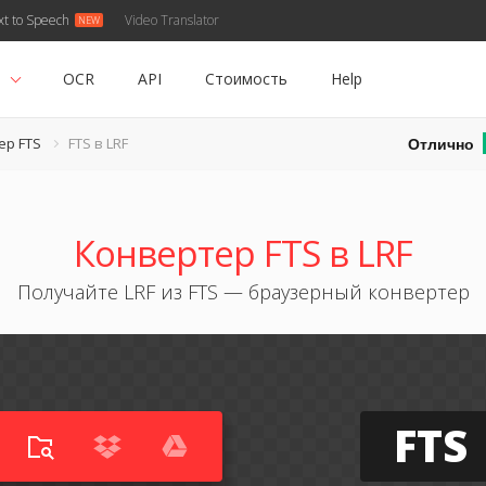
xt to Speech
Video Translator
ь
OCR
API
Стоимость
Help
Отлично
ер FTS
FTS в LRF
Конвертер FTS в LRF
Получайте LRF из FTS — браузерный конвертер
FTS