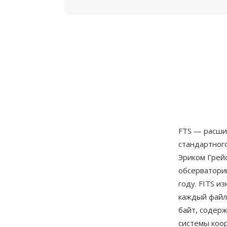
FTS — расшир
стандартного
Эриком Грей
обсерватори
году. FITS 
каждый файл 
байт, содер
системы коо