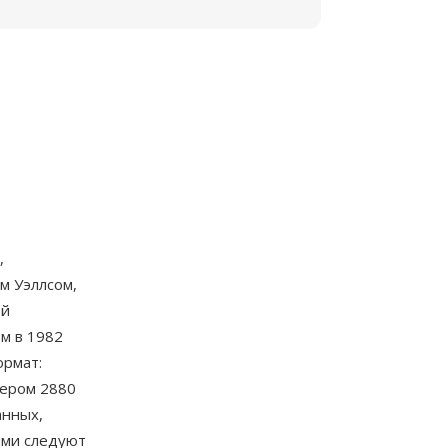
,
м Уэллсом,
ой
м в 1982
ормат:
мером 2880
анных,
ыми следуют