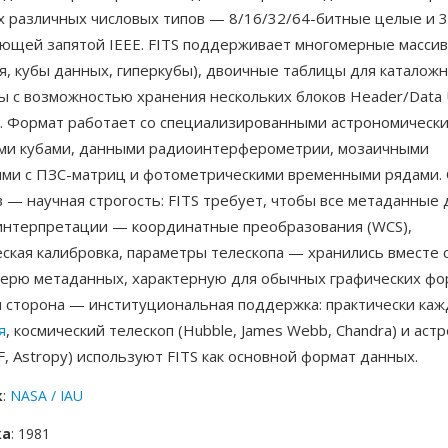
х различных числовых типов — 8/16/32/64-битные целые и 
вающей запятой IEEE. FITS поддерживает многомерные масси
я, кубы данных, гиперкубы), двоичные таблицы для каталож
ы с возможностью хранения нескольких блоков Header/Data U
. Формат работает со специализированными астрономическ
ми кубами, данными радиоинтерферометрии, мозаичными
ми с ПЗС-матриц и фотометрическими временными рядами.
— научная строгость: FITS требует, чтобы все метаданные 
интерпретации — координатные преобразования (WCS),
ская калибровка, параметры телескопа — хранились вместе 
терю метаданных, характерную для обычных графических фо
я сторона — институциональная поддержка: практически каж
я
, космический телескоп (Hubble, James Webb, Chandra) и ас
F, Astropy) используют FITS как основной формат данных.
к
:
NASA / IAU
ка
: 1981