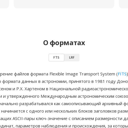
О форматах
FTS
LRF
ение файлов формата Flexible Image Transport System (
FITS
)
 формата данных в астрономии, принятого в 1981 году Доно
сеном и Р.Х. Хартеном в Национальной радиоастрономическ
и и утвержденного Международным астрономическим союзо
изначально разрабатывался как самоописывающий архивный ф
начинается с одного или нескольких блоков заголовков раз
жащих ASCII-пары ключ-значение с описанием размерности д
рдинат, параметров наблюдения и происхождения, за котор