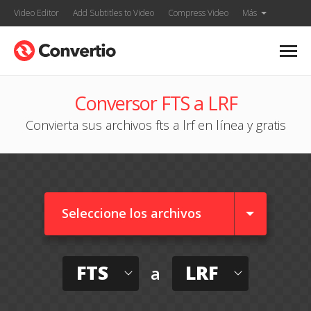
Video Editor
Add Subtitles to Video
Compress Video
Más
Conversor FTS a LRF
Convierta sus archivos fts a lrf en línea y gratis
Seleccione los archivos
FTS
LRF
a