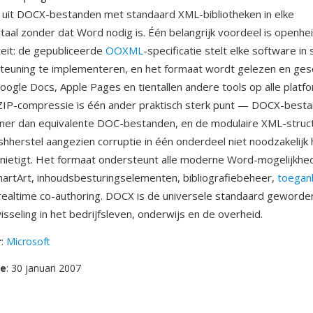
 uit DOCX-bestanden met standaard XML-bibliotheken in elke
al zonder dat Word nodig is. Één belangrijk voordeel is openhe
iteit: de gepubliceerde
OOXML
-specificatie stelt elke software in
euning te implementeren, en het formaat wordt gelezen en ges
Google Docs, Apple Pages en tientallen andere tools op alle platf
IP-compressie is één ander praktisch sterk punt — DOCX-besta
leiner dan equivalente DOC-bestanden, en de modulaire XML-struc
shherstel aangezien corruptie in één onderdeel niet noodzakelijk
nietigt. Het formaat ondersteunt alle moderne Word-mogelijkhe
rtArt, inhoudsbesturingselementen, bibliografiebeheer,
toegank
ealtime co-authoring. DOCX is de universele standaard geworde
sseling in het bedrijfsleven, onderwijs en de overheid.
r
:
Microsoft
se
: 30 januari 2007