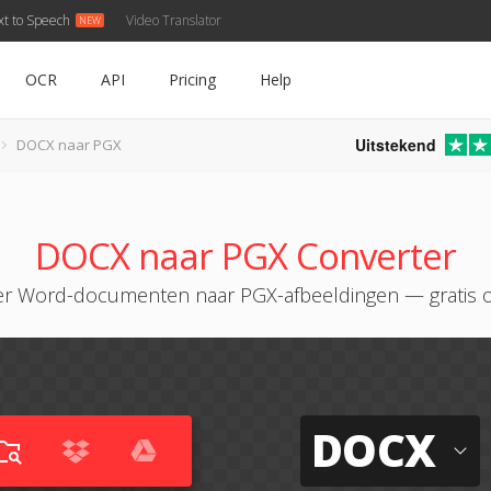
xt to Speech
Video Translator
OCR
API
Pricing
Help
Uitstekend
DOCX naar PGX
DOCX naar PGX Converter
r Word-documenten naar PGX-afbeeldingen — gratis o
DOCX