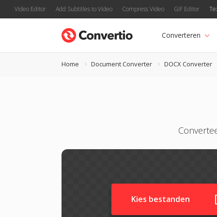
Video Editor
Add Subtitles to Video
Compress Video
GIF Editor
Te
Converteren
Home
Document Converter
DOCX Converter
Convertee
Kies bestanden