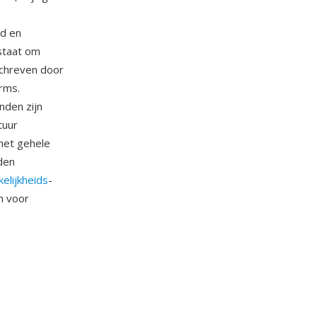
id en
 staat om
chreven door
orms.
nden zijn
tuur
 het gehele
den
elijkheids
-
n voor