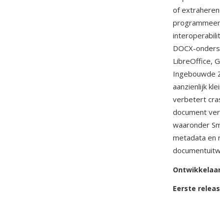
of extraheren
programmeerta
interoperabil
DOCX-onderst
LibreOffice, 
Ingebouwde Z
aanzienlijk k
verbetert cra
document ver
waaronder Sma
metadata en r
documentuitwi
Ontwikkelaa
Eerste relea