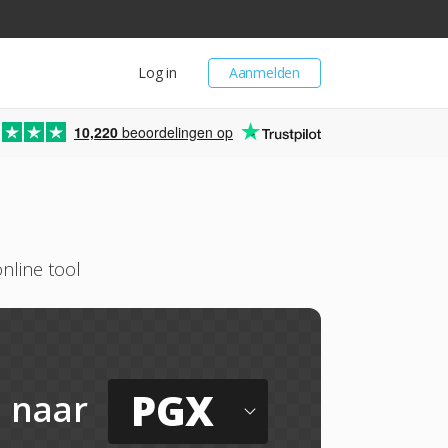
Log in
Aanmelden
10,220
beoordelingen op
nline tool
PGX
naar