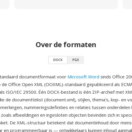
Over de formaten
DOCX
PGX
standaard documentformaat voor
Microsoft Word
sinds Office 20
 de Office Open XML (OOXML)-standaard gepubliceerd als ECM
ls ISO/IEC 29500. Één DOCX-bestand is één ZIP-archief met XM
e de documenttekst (document.xml), stijlen, thema's, kop- en v
merkingen, nummeringsdefinities en relaties tussen onderdelen 
zoals afbeeldingen en ingesloten objecten bevinden zich in spec
akket. De XML-structuur betekent dat documentinhoud door men
ar en programmeerbaar is — ontwikkelaars kunnen inhoud aanmak