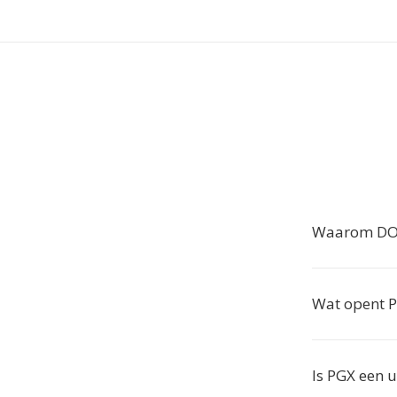
Waarom DOC
Wat opent 
Is PGX een 