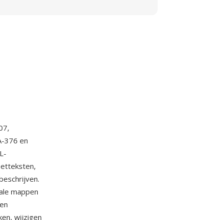
07,
A-376 en
L-
oetteksten,
beschrijven.
iale mappen
sen
en, wijzigen