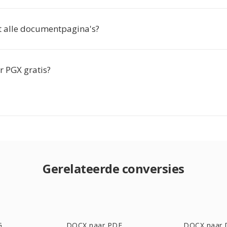
t alle documentpagina's?
r PGX gratis?
Gerelateerde conversies
G
DOCX naar PDF
DOCX naar