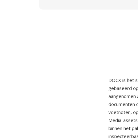
DOCX is het 
gebaseerd op
aangenomen a
documenten di
voetnoten, op
Media-assets 
binnen het p
inspecteerba