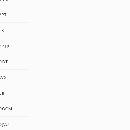
PPT
TXT
PPTX
 ODT
SVG
GIF
 DOCM
DJVU