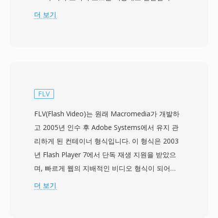
OpenDivX 코드베이스의 포크로 시작되었으며, 원
더 보기
래 이름은 이 역사에 대한 경의로 DivX를 거꾸로
쓴 것입니다. Xvid는 라이선스 비용 없이 상용
DivX 코덱에 필적하거나 때로는 우수한 압축 품질
을 제공하는 무료 대안으로 2000년대 초중반에 폭
넓은 채택을 달성했습니다. 이 코덱은 적응형 양자
화, 쿼터 픽셀 움직임 보상, 전역 및 지역 움직임
FLV
추정, 사용자 지정 양자화 행렬 등의 기술을 사용
FLV(Flash Video)는 원래 Macromedia가 개발하
하여 양호한 시각 품질을 유지하면서 장편 비디오
고 2005년 인수 후 Adobe Systems에서 유지 관
를 놀라울 정도로 작은 파일로 압축하는 데 뛰어납
리하게 된 컨테이너 형식입니다. 이 형식은 2003
니다. Xvid로 인코딩된 비디오는 일반적으로 AVI
년 Flash Player 7에서 단독 재생 지원을 받았으
컨테이너에 저장되지만, MKV, MP4 및 기타 형식
며, 빠르게 웹의 지배적인 비디오 형식이 되어
으로도 래핑할 수 있습니다. 이 코덱은 두 코덱 모
2000년대 후반 YouTube, Hulu, Vimeo 같은 플랫
더 보기
두 기반이 되는 MPEG-4 ASP 표준을 공유하므로,
폼을 구동했습니다. FLV 파일은 일반적으로
DivX 재생을 지원하는 많은 독립형 DVD 플레이어
Sorenson Spark 또는 VP6 코덱으로 인코딩된 비
와 미디어 기기에서 재생 인증을 획득했습니다.