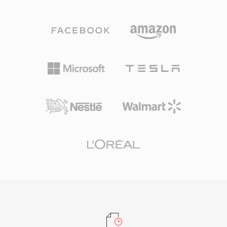
디오와 MP3 또는 ADPCM 오디오를 포함하며, 스
Windows, Linux, macOS 및 기타 운영체제를 아
트리밍 전달에 최적화된 가벼운 독점 컨테이너로
우르는 크로스 플랫폼 가용성과 완전한 무료 오픈
래핑됩니다. FLV의 가장 큰 강점은 유비쿼터스
소스 특성이 결합되어, Xvid는 커뮤니티 주도 비디
Flash Player 플러그인을 통해 다양한 운영체제와
오 인코딩의 초석이 되었습니다. H.264와 최신 코
브라우저에서 일관된 비디오 재생을 제공할 수 있
덱이 신규 인코딩에서 MPEG-4 ASP를 대체했지
었다는 점으로, 당시 웹 비디오를 괴롭히던 파편화
만, Xvid는 구형 하드웨어와의 호환성 및 레거시
문제를 해결했습니다. FLV 파일은 컴팩트한 헤더
미디어 컬렉션에서 여전히 사용됩니다.
뒤에 태그된 데이터 패킷이 이어지는 구조로, 빠른
탐색과 효율적인 프로그레시브 다운로드를 가능
하게 합니다. 이 컨테이너는 큐 포인트를 포함한
임베디드 메타데이터를 지원하여, 챕터 내비게이
션과 시간 지정 이벤트 같은 인터랙티브 기능을 가
능하게 합니다. FLV는 온라인 비디오를 신뢰할 수
없는 틈새 경험에서 주류 매체로 변환하여, 인터넷
에서의 엔터테인먼트, 교육, 커뮤니케이션을 근본
적으로 재편했습니다. HTML5 비디오와 최신 코