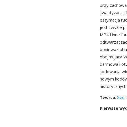
przy zachowan
kwantyzacja, k
estymacja ru
jest zwykle 
MP4 i inne fo
odtwarzaczac
poniewaz oba
obejmujaca Wi
darmowa i ot
kodowania wi
nowym kodowan
historycznych
Twórca
:
Xvid
Pierwsze wy