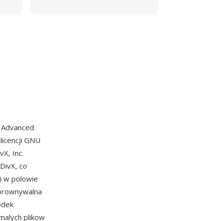
Advanced
licencji GNU
X, Inc.
DivX, co
 i w polowie
porownywalna
odek
malych plikow