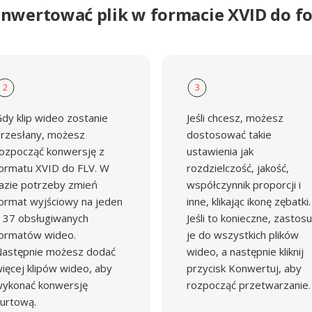
onwertować plik w formacie XVID do f
2
3
dy klip wideo zostanie
Jeśli chcesz, możesz
rzesłany, możesz
dostosować takie
ozpocząć konwersję z
ustawienia jak
ormatu XVID do FLV. W
rozdzielczość, jakość,
azie potrzeby zmień
współczynnik proporcji i
ormat wyjściowy na jeden
inne, klikając ikonę zębatki.
 37 obsługiwanych
Jeśli to konieczne, zastosu
ormatów wideo.
je do wszystkich plików
astępnie możesz dodać
wideo, a następnie kliknij
ięcej klipów wideo, aby
przycisk Konwertuj, aby
ykonać konwersję
rozpocząć przetwarzanie.
urtową.