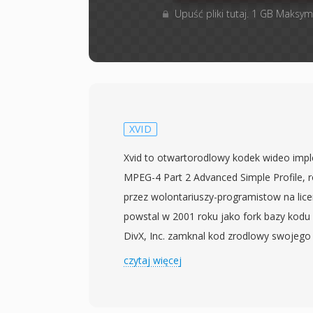
Upuść pliki tutaj. 1 GB Maksym
XVID
Xvid to otwartorodlowy kodek wideo imp
MPEG-4 Part 2 Advanced Simple Profile, 
przez wolontariuszy-programistow na lice
powstal w 2001 roku jako fork bazy kodu
DivX, Inc. zamknal kod zrodlowy swojego
nazwa jest odwroceniem DivX, co stanowi
czytaj więcej
historii. Xvid osiagnol szeroka adopcje na
2000. jako darmowa alternatywa dla kom