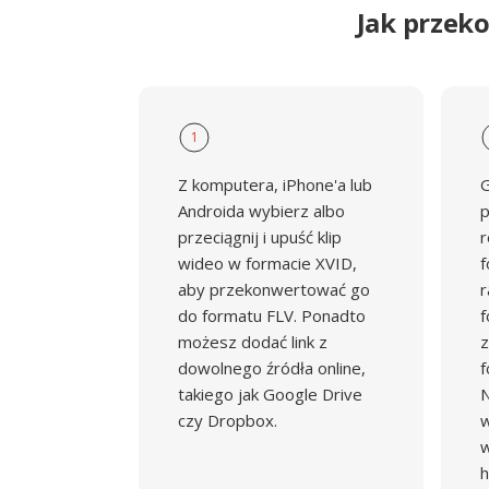
Jak przek
1
Z komputera, iPhone'a lub
G
Androida wybierz albo
p
przeciągnij i upuść klip
r
wideo w formacie XVID,
f
aby przekonwertować go
r
do formatu FLV. Ponadto
f
możesz dodać link z
z
dowolnego źródła online,
f
takiego jak Google Drive
N
czy Dropbox.
w
w
h