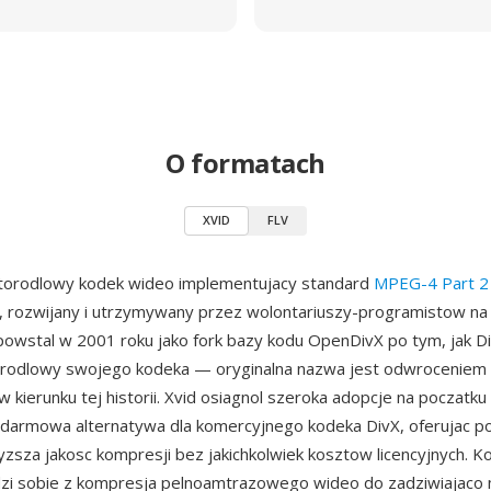
O formatach
XVID
FLV
rtorodlowy kodek wideo implementujacy standard
MPEG-4 Part 2
e, rozwijany i utrzymywany przez wolontariuszy-programistow na 
powstal w 2001 roku jako fork bazy kodu OpenDivX po tym, jak Div
zrodlowy swojego kodeka — oryginalna nazwa jest odwroceniem 
 kierunku tej historii. Xvid osiagnol szeroka adopcje na poczatku
o darmowa alternatywa dla komercyjnego kodeka DivX, oferujac 
zsza jakosc kompresji bez jakichkolwiek kosztow licencyjnych. K
zi sobie z kompresja pelnoamtrazowego wideo do zadziwiajaco 