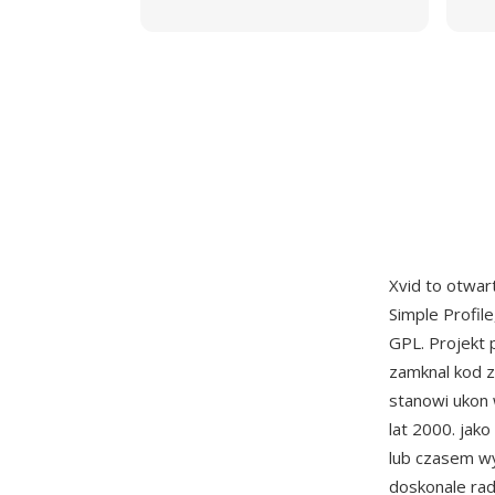
Xvid to otwa
Simple Profil
GPL. Projekt 
zamknal kod 
stanowi ukon w
lat 2000. jak
lub czasem wy
doskonale rad