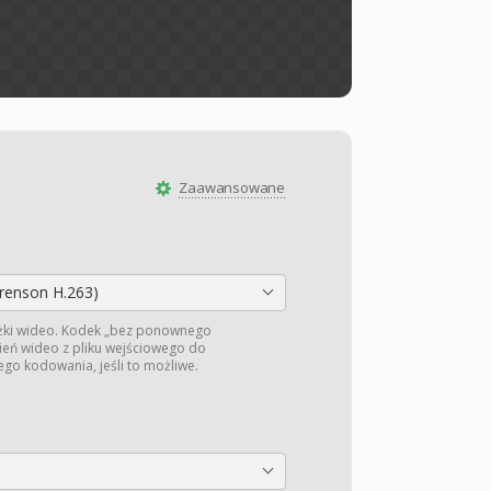
Zaawansowane
orenson H.263)
żki wideo. Kodek „bez ponownego
ień wideo z pliku wejściowego do
o kodowania, jeśli to możliwe.