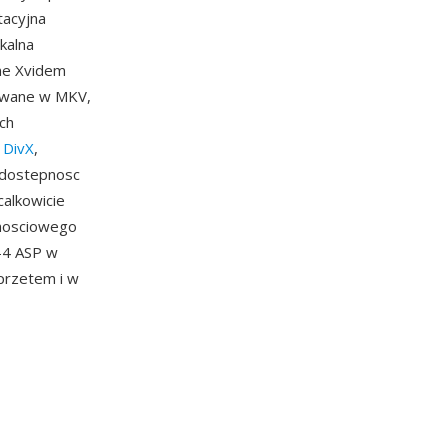
tacyjna
kalna
ne Xvidem
owane w MKV,
ch
e
DivX
,
 dostepnosc
calkowicie
znosciowego
-4 ASP w
przetem i w