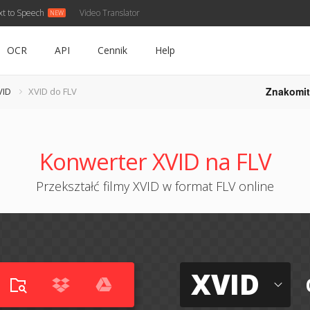
xt to Speech
Video Translator
OCR
API
Cennik
Help
Znakomit
VID
XVID do FLV
Konwerter XVID na FLV
Przekształć filmy XVID w format FLV online
XVID