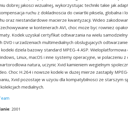
iu dobrej jakosci wizualnej, wykorzystujac techniki takie jak adap
ompensacja ruchu z dokladnoscia do cwiartki piksela, globalna i lo
chu oraz niestandardowe macierze kwantyzacji. Wideo zakodowa
przechowywane w kontenerach AVI, choc moze byc rowniez opak
rmaty. Kodek uzyskal certyfikat odtwarzania na wielu samodzielny
h DVD i urzadzeniach multimedialnych obslugujacych odtwarzani
 kodeki dziela bazowy standard MPEG-4 ASP. Wieloplatformowa
ndows, Linux, macOS i inne systemy operacyjne, w polaczeniu z 
wartorodlowa natura, uczynic Xvid kamieniem wegielnym spolec
deo. Choc H.264 i nowsze kodeki w duzej mierze zastapily MPEG
iu, Xvid pozostaje w uzyciu dla kompatybilnosci ze starszym s
 kolekcjach medialnych.
 Team
danie
: 2001