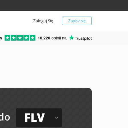
Zaloguj Się
Zapisz się
y
10,220
opinii na
FLV
do