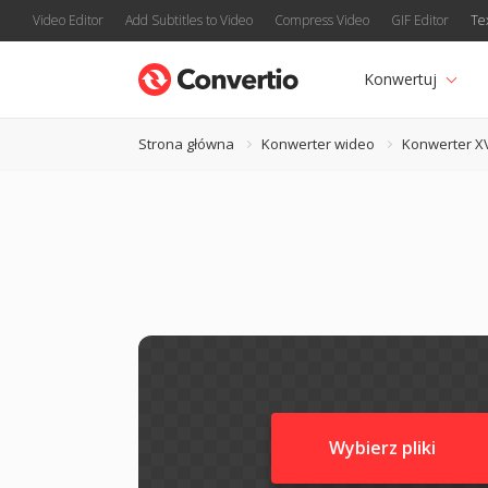
Video Editor
Add Subtitles to Video
Compress Video
GIF Editor
Te
Konwertuj
Strona główna
Konwerter wideo
Konwerter X
Wybierz pliki