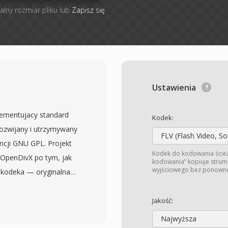
alny rozmiar pliku lub
Zapisz się
Ustawienia
lementujacy standard
Kodek:
rozwijany i utrzymywany
FLV (Flash Video, S
ncji GNU GPL. Projekt
Kodek do kodowania ście
 OpenDivX po tym, jak
kodowania” kopiuje strum
wyjściowego bez ponowneg
 kodeka — oryginalna
 ukon w kierunku tej
 poczatku i w polowie lat
Jakość:
ercyjnego kodeka DivX,
Najwyższa