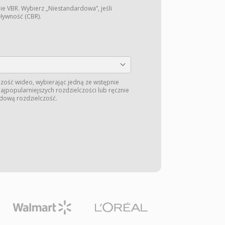
ie VBR. Wybierz „Niestandardowa”, jeśli
pływność (CBR).
zość wideo, wybierając jedną ze wstępnie
jpopularniejszych rozdzielczości lub ręcznie
dową rozdzielczość.