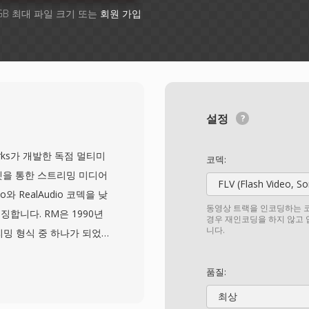
GB 최대 파일 크기 또는
회원 가입
설정
works가 개발한 독점 멀티미
코덱:
넷을 통한 스트리밍 미디어
FLV (Flash Video, S
와 RealAudio 코덱을 낮
동영상 트랙을 인코딩하는 코
합니다. RM은 1990년
경우 재인코딩을 하지 않고
니다.
리밍 형식 중 하나가 되었
된 미디어 애플리케이션 중 하
되기 전에 버퍼링된 스트리밍
품질:
정 비트레이트 인코딩과 전
최상