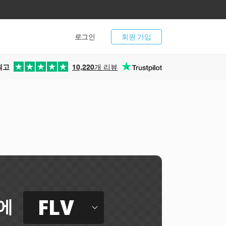
로그인
회원 가입
최고
10,220
개 리뷰
FLV
에