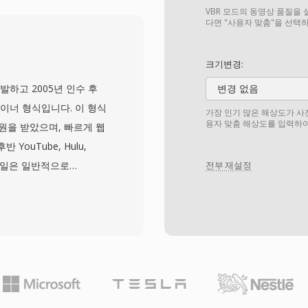
조를 사용하여, 불안정한
VBR 모드의 동영상 품질을 
재생을 가능하게 합니다.
다면 "사용자 맞춤"을 선택
트림을 포함할 수 있어, 사
품질을 조절하는
크기변경:
컨테이너는 제목, 저자, 저작
가 개발하고 2005년 인수 후
변경 없음
works는 효율적인 네트워
컨테이너 형식입니다. 이 형식
가장 인기 많은 해상도가 사
로토콜을 이 형식과 함께 개
용자 맞춤 해상도를 입력하여
생 지원을 받았으며, 빠르게 웹
상적인 것으로 평가되었으
YouTube, Hulu,
ps의 낮은 비트레이트에서도
 파일은 일반적으로
전부 재설정
edia는 현대 스트리밍 기
코딩된 비디오와 MP3 또는
리던 시절 RealMedia
달에 최적화된 가벼운 독점
라이브러리의 초기 인터넷 시
은 유비쿼터스 Flash
와 브라우저에서 일관된 비
당시 웹 비디오를 괴롭히던
컴팩트한 헤더 뒤에 태그된
과 효율적인 프로그레시브