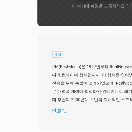
여기에 파일을 드롭하세요. 1 
RM
RM(RealMedia)은 1997년부터 RealNet
디어 컨테이너 형식입니다. 이 형식은 인터
전송을 위해 특별히 설계되었으며, RealVideo
은 대역폭 재생에 최적화된 컨테이너로 패키징
대 후반과 2000년대 초반의 지배적인 스트
으며, 당시 RealPlayer는 가장 널리 설치
더 보기
나였고, RealNetworks는 광대역이 보급
비디오 개념을 개척했습니다. 이 형식은 고