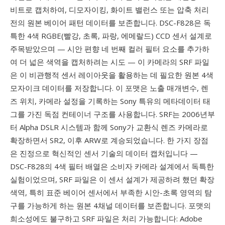
비트로 캡처하여, 디모자이킹, 화이트 밸런스 또는 압축 처리
전의 원본 베이어 패턴 데이터를 보존합니다. DSC-F828은 독
특한 4색 RGBE(빨강, 초록, 파랑, 에메랄드) CCD 센서 설계로
주목받았으며 — 시안 편향 네 번째 컬러 필터 요소를 추가하
여 더 넓은 색역을 캡처하려는 시도 — 이 카메라의 SRF 파일
은 이 비관행적 센서 레이아웃을 활용하는 데 필요한 원본 4색
모자이크 데이터를 저장합니다. 이 포맷은 노출 매개변수, 렌
즈 위치, 카메라 설정을 기록하는 Sony 특유의 메타데이터 태
그를 가진 독점 컨테이너 구조를 사용합니다. SRF는 2006년부
터 Alpha DSLR 시스템과 함께 Sony가 교환식 렌즈 카메라로
확장하면서 SR2, 이후 ARW로 계승되었습니다. 한 가지 장점
은 진정으로 혁신적인 센서 기술의 데이터 캡처입니다 —
DSC-F828의 4색 필터 배열은 소비자 카메라 설계에서 독특한
실험이었으며, SRF 파일은 이 센서 설계가 제공하려 했던 확장
색역, 특히 표준 베이어 센서에서 부족한 시안-초록 영역의 탐
구를 가능하게 하는 원본 4채널 데이터를 보존합니다. 포맷의
희소성에도 불구하고 SRF 파일은 처리 가능합니다: Adobe