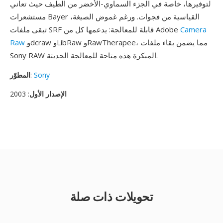
لتوفيرها، خاصة في الجزء السماوي-الأخضر من الطيف حيث تعاني
مستشعرات Bayer القياسية من فجوات. ورغم غموض الصيغة،
Camera
تبقى ملفات SRF قابلة للمعالجة: يدعمها كل من Adobe
وdcraw وLibRaw وRawTherapee، مما يضمن بقاء ملفات
Raw
Sony RAW المبكرة هذه متاحة للمعالجة الحديثة.
Sony
:
المطوّر
الإصدار الأول
: 2003
تحويلات ذات صلة