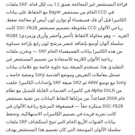
ملفات SRF قراءة المستشعر غير المعالجة بعمق 12 بت لكل قناة،
مع الحفاظ على بيانات Bayer الخام من مستشعر CCD في
الكاميرا قبل أي فك فسيفساء أو توازن لون أبيض أو معالجة ضغط.
كانت DSC-F828 ملحوظة بتصميم مستشعر CCD رباعي الألوان
RGBE (أحمر وأخضر وأزرق وزمردي) الفريد — وهو محاولة لالتقاط
سلسلة ألوان أوسع بإضافة عنصر مرشح لون رابع بإزاحة سماوية
— وتخزن ملفات SRF من هذه الكاميرا بيانات الفسيفساء الخام
رباعية الألوان اللازمة للاستفادة من تصميم المستشعر غير
التقليدي هذا. تستخدم الصيغة بنية حاوية خاصة مع علامات بيانات
وصفية خاصة بـ Sony تسجل معاملات التعريض وموضع العدسة
وإعدادات الكاميرا. خلفت SRF صيغة SR2 ثم ARW مع توسع Sony
في كاميرات العدسات القابلة للتبديل مع نظام Alpha DSLR من
عام 2006 فصاعداً. من مزاياها التقاط البيانات من تقنية مستشعر
مبتكرة حقاً — فمصفوفة المرشح رباعية الألوان في DSC-F828
كانت تجربة فريدة في تصميم الكاميرات الاستهلاكية، وتحفظ
ملفات SRF بيانات القنوات الأربع الخام التي تتيح استكشاف
سلسلة الألوان الموسعة التي كان تصميم هذا المستشعر يهدف