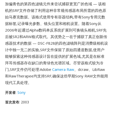
加偏青色的第四色滤镜元件来尝试捕获更宽广的色域 — 该相
机的SRF文件存储了利用这种非常规传感器布局所需的四色原
始马赛克数据。该格式使用专有容器结构,带有Sony专用元数
据标签,记录曝光参数、镜头位置和相机设置。随着Sony从
2006年起通过Alpha数码单反系统扩展到可换镜头相机,SRF先
后被SR2和ARW格式取代。其优势之一在于捕获了真正创新传
感器技术的数据 — DSC-F828的四色滤镜阵列是消费级相机设
计中独一无二的实验,SRF文件保留了原始四通道数据,使用户
能够探索这种传感器设计旨在提供的扩展色域,尤其是在标准
拜耳传感器存在缺口的青绿色光谱区域。尽管该格式较为冷
门,SRF文件仍可处理:Adobe
Camera Raw
、dcraw、LibRaw
和RawTherapee均支持SRF,确保这些早期Sony RAW文件能用
现代工具处理。
开发者
:
Sony
首次发布
: 2003