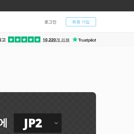
로그인
회원 가입
최고
10,220
개 리뷰
JP2
에