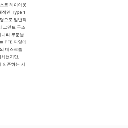
어 텍스트 레이아웃
적인 Type 1
코딩으로 일반적
. 세그먼트 구조
바이너리 부분을
M)는 PFB 파일에
폼의 데스크톱
대체했지만,
력에 의존하는 시