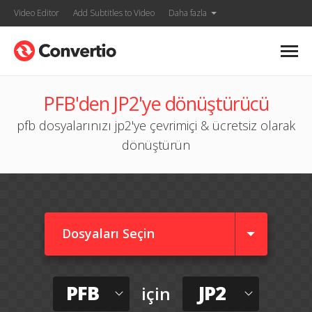
Video Editor
Add Subtitles to Video
Daha fazla
PFB'den JP2'ye dönüştürücü
pfb dosyalarınızı jp2'ye çevrimiçi & ücretsiz olarak
dönüştürün
Dosyaları Seçin
PFB
JP2
için