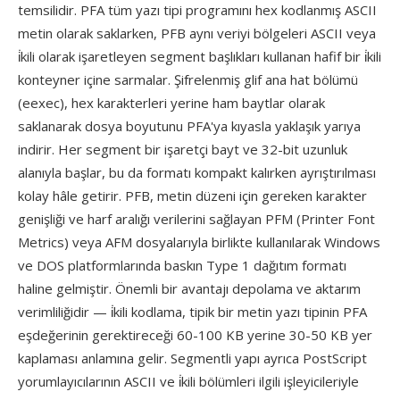
temsilidir. PFA tüm yazı tipi programını hex kodlanmış ASCII
metin olarak saklarken, PFB aynı veriyi bölgeleri ASCII veya
i̇kili olarak işaretleyen segment başlıkları kullanan hafif bir i̇kili
konteyner içine sarmalar. Şifrelenmiş glif ana hat bölümü
(eexec), hex karakterleri yerine ham baytlar olarak
saklanarak dosya boyutunu PFA'ya kıyasla yaklaşık yarıya
indirir. Her segment bir işaretçi bayt ve 32-bit uzunluk
alanıyla başlar, bu da formatı kompakt kalırken ayrıştırılması
kolay hâle getirir. PFB, metin düzeni için gereken karakter
genişliği ve harf aralığı verilerini sağlayan PFM (Printer Font
Metrics) veya AFM dosyalarıyla birlikte kullanılarak Windows
ve DOS platformlarında baskın Type 1 dağıtım formatı
haline gelmiştir. Önemli bir avantajı depolama ve aktarım
verimliliğidir — i̇kili kodlama, tipik bir metin yazı tipinin PFA
eşdeğerinin gerektireceği 60-100 KB yerine 30-50 KB yer
kaplaması anlamına gelir. Segmentli yapı ayrıca PostScript
yorumlayıcılarının ASCII ve i̇kili bölümleri ilgili işleyicileriyle