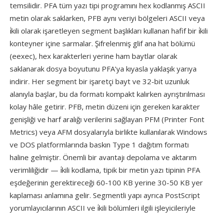
temsilidir. PFA tüm yazı tipi programını hex kodlanmış ASCII
metin olarak saklarken, PFB aynı veriyi bölgeleri ASCII veya
i̇kili olarak işaretleyen segment başlıkları kullanan hafif bir i̇kili
konteyner içine sarmalar. Şifrelenmiş glif ana hat bölümü
(eexec), hex karakterleri yerine ham baytlar olarak
saklanarak dosya boyutunu PFA'ya kıyasla yaklaşık yarıya
indirir. Her segment bir işaretçi bayt ve 32-bit uzunluk
alanıyla başlar, bu da formatı kompakt kalırken ayrıştırılması
kolay hâle getirir. PFB, metin düzeni için gereken karakter
genişliği ve harf aralığı verilerini sağlayan PFM (Printer Font
Metrics) veya AFM dosyalarıyla birlikte kullanılarak Windows
ve DOS platformlarında baskın Type 1 dağıtım formatı
haline gelmiştir. Önemli bir avantajı depolama ve aktarım
verimliliğidir — i̇kili kodlama, tipik bir metin yazı tipinin PFA
eşdeğerinin gerektireceği 60-100 KB yerine 30-50 KB yer
kaplaması anlamına gelir. Segmentli yapı ayrıca PostScript
yorumlayıcılarının ASCII ve i̇kili bölümleri ilgili işleyicileriyle