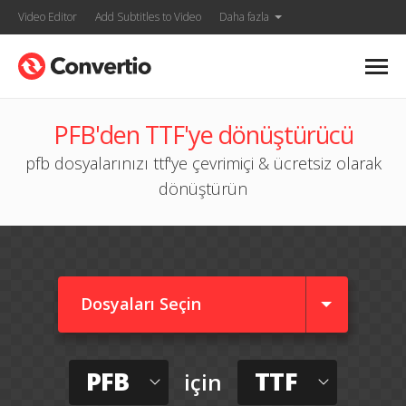
Video Editor
Add Subtitles to Video
Daha fazla
PFB'den TTF'ye dönüştürücü
pfb dosyalarınızı ttf'ye çevrimiçi & ücretsiz olarak
dönüştürün
Dosyaları Seçin
PFB
TTF
için