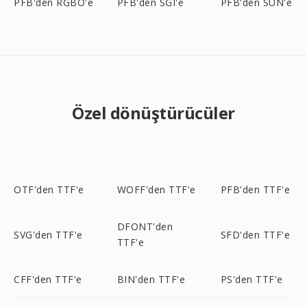
PFB'den RGBO'e
PFB'den SGI'e
PFB'den SUN'e
Özel dönüştürücüler
OTF'den TTF'e
WOFF'den TTF'e
PFB'den TTF'e
DFONT'den
SVG'den TTF'e
SFD'den TTF'e
TTF'e
CFF'den TTF'e
BIN'den TTF'e
PS'den TTF'e