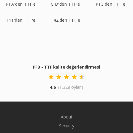
PFA'den TTF'e
CID'den TTF'e
PT3'den TTF'e
T11'den TTF'e
T42'den TTF'e
PFB - TTF kalite değerlendirmesi
4.6
(1,328 oyları)
About
Security