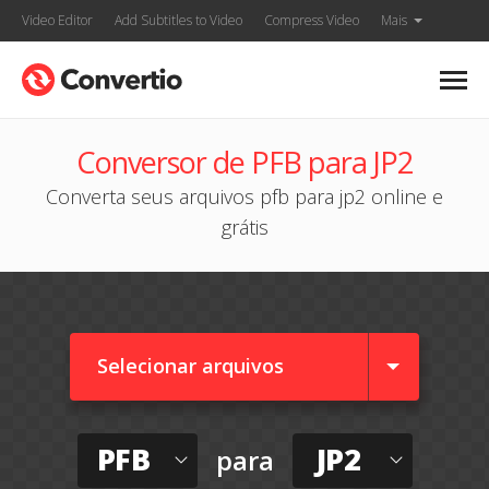
Video Editor
Add Subtitles to Video
Compress Video
Mais
Conversor de PFB para JP2
Converta seus arquivos pfb para jp2 online e
grátis
Selecionar arquivos
PFB
JP2
para