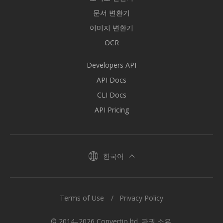
문서 변환기
이미지 변환기
OCR
Developers API
API Docs
CLI Docs
API Pricing
한국어
Terms of Use
Privacy Policy
© 2014–2026 Convertio ltd. 판권 소유.