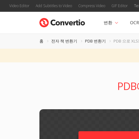
Video Editor
Add Subtitles to Video
Compress Video
GIF Editor
Te
변환
OCR
홈
전자 책 변환기
PDB 변환기
PDB 으로 XLS
PDB