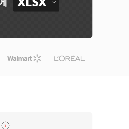
XLSX
에
3