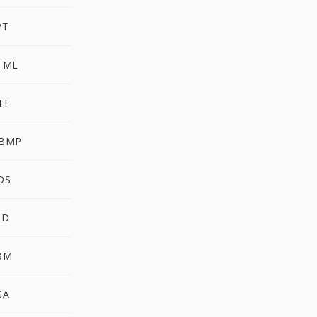
PT
TML
FF
BMP
DS
SD
BM
GA