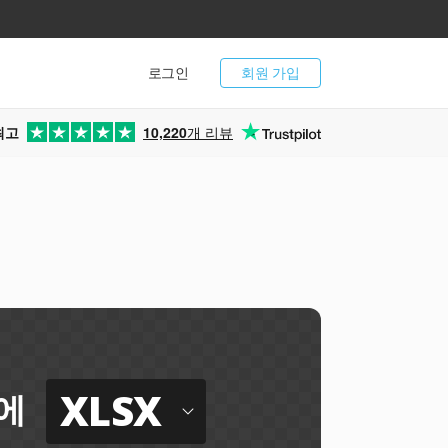
로그인
회원 가입
최고
10,220
개 리뷰
XLSX
에