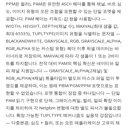
PPM은 컬러), PAM은 유연한 ASCII 헤더를 통해 채널, 비트 심
도, 이미지 유형의 모든 조합을 표현할 수 있는 단일 포맷을 제
공합니다. PAM 헤더는 키워드-값 쌍을 사용합니다 —
WIDTH, HEIGHT, DEPTH(채널 수), MAXVAL(최대 샘플 값,
최대 65535), TUPLTYPE(이미지 유형을 식별하는 문자열 —
BLACKANDWHITE, GRAYSCALE, RGB, GRAYSCALE_ALPHA,
RGB_ALPHA 또는 커스텀 유형). 헤더 이후 픽셀 데이터는 바
이너리로 저장되며, MAXVAL에 따라 각 샘플이 1 또는 2바이
트를 차지합니다. 전작 대비 PAM의 핵심 혁신은 네이티브 알
파 채널 지원입니다 — GRAYSCALE_ALPHA(2채널) 및
RGB_ALPHA(4채널) 튜플타입이 별도의 마스크 파일 없이 투
명도를 제공하며, 이는 원래 PBM/PGM/PPM 포맷으로는 표
현할 수 없었습니다. 포맷 통합이 장점 중 하나입니다 — 단일
PAM 읽기 구현으로 단색, 그레이스케일, 컬러, 알파 확장 이미
지를 처리하여 각 Netpbm 변형에 대한 별도 파서가 불필요합
니다. 확장 가능한 TUPLTYPE 메커니즘도 실용적 강점입니다
— 다중분광, 심도 + 컬러, 또는 모든 애플리케이션 고유의 채