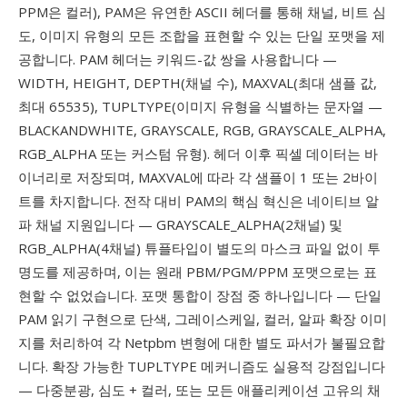
PPM은 컬러), PAM은 유연한 ASCII 헤더를 통해 채널, 비트 심
도, 이미지 유형의 모든 조합을 표현할 수 있는 단일 포맷을 제
공합니다. PAM 헤더는 키워드-값 쌍을 사용합니다 —
WIDTH, HEIGHT, DEPTH(채널 수), MAXVAL(최대 샘플 값,
최대 65535), TUPLTYPE(이미지 유형을 식별하는 문자열 —
BLACKANDWHITE, GRAYSCALE, RGB, GRAYSCALE_ALPHA,
RGB_ALPHA 또는 커스텀 유형). 헤더 이후 픽셀 데이터는 바
이너리로 저장되며, MAXVAL에 따라 각 샘플이 1 또는 2바이
트를 차지합니다. 전작 대비 PAM의 핵심 혁신은 네이티브 알
파 채널 지원입니다 — GRAYSCALE_ALPHA(2채널) 및
RGB_ALPHA(4채널) 튜플타입이 별도의 마스크 파일 없이 투
명도를 제공하며, 이는 원래 PBM/PGM/PPM 포맷으로는 표
현할 수 없었습니다. 포맷 통합이 장점 중 하나입니다 — 단일
PAM 읽기 구현으로 단색, 그레이스케일, 컬러, 알파 확장 이미
지를 처리하여 각 Netpbm 변형에 대한 별도 파서가 불필요합
니다. 확장 가능한 TUPLTYPE 메커니즘도 실용적 강점입니다
— 다중분광, 심도 + 컬러, 또는 모든 애플리케이션 고유의 채