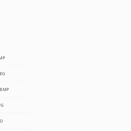
MP
EG
BMP
VG
CO