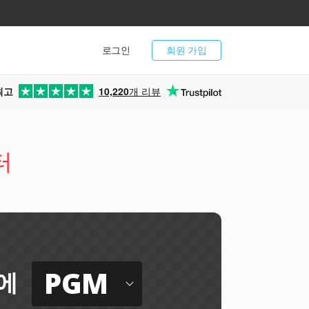
로그인
회원 가입
최고
10,220
개 리뷰
터
PGM
에