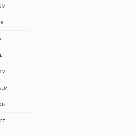
GM
XR
3
L
TV
ALM
DB
CT