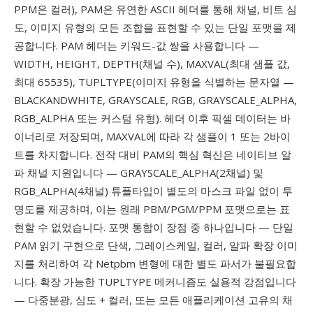
PPM은 컬러), PAM은 유연한 ASCII 헤더를 통해 채널, 비트 심
도, 이미지 유형의 모든 조합을 표현할 수 있는 단일 포맷을 제
공합니다. PAM 헤더는 키워드-값 쌍을 사용합니다 —
WIDTH, HEIGHT, DEPTH(채널 수), MAXVAL(최대 샘플 값,
최대 65535), TUPLTYPE(이미지 유형을 식별하는 문자열 —
BLACKANDWHITE, GRAYSCALE, RGB, GRAYSCALE_ALPHA,
RGB_ALPHA 또는 커스텀 유형). 헤더 이후 픽셀 데이터는 바
이너리로 저장되며, MAXVAL에 따라 각 샘플이 1 또는 2바이
트를 차지합니다. 전작 대비 PAM의 핵심 혁신은 네이티브 알
파 채널 지원입니다 — GRAYSCALE_ALPHA(2채널) 및
RGB_ALPHA(4채널) 튜플타입이 별도의 마스크 파일 없이 투
명도를 제공하며, 이는 원래 PBM/PGM/PPM 포맷으로는 표
현할 수 없었습니다. 포맷 통합이 장점 중 하나입니다 — 단일
PAM 읽기 구현으로 단색, 그레이스케일, 컬러, 알파 확장 이미
지를 처리하여 각 Netpbm 변형에 대한 별도 파서가 불필요합
니다. 확장 가능한 TUPLTYPE 메커니즘도 실용적 강점입니다
— 다중분광, 심도 + 컬러, 또는 모든 애플리케이션 고유의 채