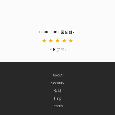
EPUB ~ DDS 품질 평가
4.9
(7 표)
About
Security
형식
Help
Status