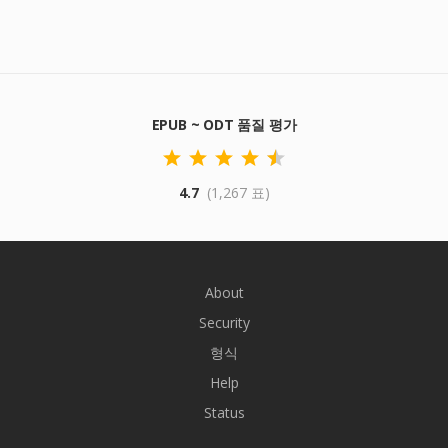
EPUB ~ ODT 품질 평가
4.7
(1,267 표)
About
Security
형식
Help
Status