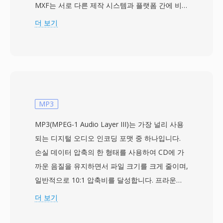
MXF는 서로 다른 제작 시스템과 플랫폼 간에 비
디오, 오디오, 풍부한 설명적 메타데이터를 전달하
더 보기
기 위한 벤더 중립적 래퍼를 제공합니다. 이 형식
은 MPEG-2, AVC-Intra, DNxHD, DNxHR,
ProRes, JPEG 2000을 포함한 광범위한 전문 코덱
을 지원하여, 프록시 편집부터 마스터 품질 아카이
브까지 다양한 품질 계층에 적응합니다. 광범위한
메타데이터 프레임워크는 MXF의 핵심 특성 중 하
MP3
나로, 타임코드, 클립 이름, 설명적 마커, 소스 참
MP3(MPEG-1 Audio Layer III)는 가장 널리 사용
조, 기술적 파라미터 등의 프로덕션 정보를 구조화
되는 디지털 오디오 인코딩 포맷 중 하나입니다.
된 KLV(Key-Length-Value) 인코딩 방식으로 전달
손실 데이터 압축의 한 형태를 사용하여 CD에 가
합니다. 이 메타데이터는 수집, 편집, 그래픽, 송
까운 음질을 유지하면서 파일 크기를 크게 줄이며,
출, 아카이브 시스템 간에 파일이 이동할 때 콘텐
일반적으로 10:1 압축비를 달성합니다. 프라운호
츠와 함께 이동하여 정보 손실 위험을 줄입니다.
퍼 협회가 다른 디지털 과학자들과 협력하여 개발
더 보기
MXF 파일은 단순한 단일 항목 패키지(OP1a)부터
했으며, MPEG-1 사양의 일부로 1993년에 국제
복잡한 다중 항목 재생목록까지 다양한 복잡성 수
표준이 되었습니다. MP3 파일은 128 kbps에서