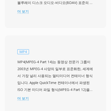
블루레이 디스크 오디오-비디오(BDAV) 표준의 일
부로 사양되었으며, 상용 블루레이 제품은 2006년
더 보기
에 출시되었습니다. M2TS 파일은 콘텐츠를
MPEG-2 전송 스트림 패킷으로 래핑하되, 각 188
바이트 패킷 앞에 4바이트 타임스탬프 헤더가 추
가되어 192바이트 패킷을 형성하며, 이를 통해 광
디스크 재생 시 더 정밀한 타이밍과 오류 복구가
가능합니다. 이 확장된 패킷 구조는 디스크 기반
MP4
매체에 내재한 가변 읽기 속도를 처리할 때 동기화
MP4(MPEG-4 Part 14)는 동영상 전문가 그룹이
를 유지하는 데 도움이 됩니다. M2TS는
2003년 MPEG-4 사양의 일부로 표준화한, 세계에
H.264/AVC, MPEG-2, VC-1을 포함한 주요 블루레
서 가장 널리 사용되는 멀티미디어 컨테이너 형식
이 비디오 코덱과 Dolby TrueHD, DTS-HD
입니다. Apple QuickTime 컨테이너에서 파생된
Master Audio, 무손실 서라운드 사운드를 위한
ISO 기본 미디어 파일 형식(MPEG-4 Part 12)을
LPCM 등의 오디오 형식을 지원합니다. 이 컨테이
기반으로 구축되었으며, 사실상 모든 유형의 미디
더 보기
너는 고화질 영상 촬영을 위한 AVCHD 캠코더에
어 데이터를 캡슐화할 수 있는 계층적 atom/box
서도 사용되어, 소비자 디스크 재생과 비디오 제작
구조를 사용합니다. 이 컨테이너는 가장 일반적으