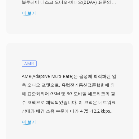
블루레이 디스크 오디오-비디오(BDAV) 표준의 일
부로 사양되었으며, 상용 블루레이 제품은 2006년
더 보기
에 출시되었습니다. M2TS 파일은 콘텐츠를
MPEG-2 전송 스트림 패킷으로 래핑하되, 각 188
바이트 패킷 앞에 4바이트 타임스탬프 헤더가 추
가되어 192바이트 패킷을 형성하며, 이를 통해 광
디스크 재생 시 더 정밀한 타이밍과 오류 복구가
가능합니다. 이 확장된 패킷 구조는 디스크 기반
AMR
매체에 내재한 가변 읽기 속도를 처리할 때 동기화
AMR(Adaptive Multi-Rate)은 음성에 최적화된 압
를 유지하는 데 도움이 됩니다. M2TS는
축 오디오 포맷으로, 유럽전기통신표준협회에 의
H.264/AVC, MPEG-2, VC-1을 포함한 주요 블루레
해 표준화되어 GSM 및 3G 모바일 네트워크의 필
이 비디오 코덱과 Dolby TrueHD, DTS-HD
수 코덱으로 채택되었습니다. 이 코덱은 네트워크
Master Audio, 무손실 서라운드 사운드를 위한
상태와 배경 소음 수준에 따라 4.75~12.2 kbps의
LPCM 등의 오디오 형식을 지원합니다. 이 컨테이
8가지 비트레이트 사이를 동적으로 전환합니다.
더 보기
너는 고화질 영상 촬영을 위한 AVCHD 캠코더에
링크 품질이 저하되면 인코더가 낮은 레이트로 전
서도 사용되어, 소비자 디스크 재생과 비디오 제작
환하여 약간의 선명도를 희생하고 전송 안정성을