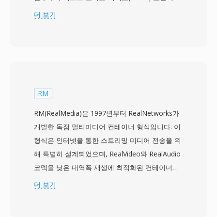
부로 사양되었으며, 상용 블루레이 제품은 2006년
더 보기
에 출시되었습니다. M2TS 파일은 콘텐츠를
MPEG-2 전송 스트림 패킷으로 래핑하되, 각 188
바이트 패킷 앞에 4바이트 타임스탬프 헤더가 추
가되어 192바이트 패킷을 형성하며, 이를 통해 광
디스크 재생 시 더 정밀한 타이밍과 오류 복구가
가능합니다. 이 확장된 패킷 구조는 디스크 기반
RM
매체에 내재한 가변 읽기 속도를 처리할 때 동기화
RM(RealMedia)은 1997년부터 RealNetworks가
를 유지하는 데 도움이 됩니다. M2TS는
개발한 독점 멀티미디어 컨테이너 형식입니다. 이
H.264/AVC, MPEG-2, VC-1을 포함한 주요 블루레
형식은 인터넷을 통한 스트리밍 미디어 전송을 위
이 비디오 코덱과 Dolby TrueHD, DTS-HD
해 특별히 설계되었으며, RealVideo와 RealAudio
Master Audio, 무손실 서라운드 사운드를 위한
코덱을 낮은 대역폭 재생에 최적화된 컨테이너로
LPCM 등의 오디오 형식을 지원합니다. 이 컨테이
패키징합니다. RM은 1990년대 후반과 2000년대
더 보기
너는 고화질 영상 촬영을 위한 AVCHD 캠코더에
초반의 지배적인 스트리밍 형식 중 하나가 되었으
서도 사용되어, 소비자 디스크 재생과 비디오 제작
며, 당시 RealPlayer는 가장 널리 설치된 미디어
워크플로우 모두에서 흔히 접할 수 있습니다.