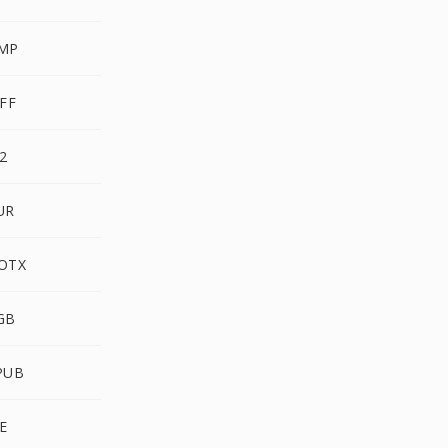
MP
FF
2
UR
OTX
GB
PUB
E