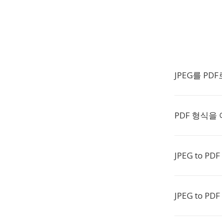
JPEG를 PD
PDF 형식을
JPEG to 
JPEG to 