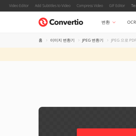
Video Editor
Add Subtitles to Video
Compress Video
GIF Editor
Te
변환
OCR
홈
이미지 변환기
JPEG 변환기
JPEG 으로 PD