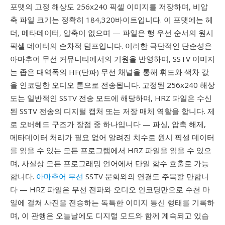
포맷의 고정 해상도 256x240 픽셀 이미지를 저장하며, 비압
축 파일 크기는 정확히 184,320바이트입니다. 이 포맷에는 헤
더, 메타데이터, 압축이 없으며 — 파일은 행 우선 순서의 원시
픽셀 데이터의 순차적 덤프입니다. 이러한 극단적인 단순성은
아마추어 무선 커뮤니티에서의 기원을 반영하며, SSTV 이미지
는 좁은 대역폭의 HF(단파) 무선 채널을 통해 휘도와 색차 값
을 인코딩한 오디오 톤으로 전송됩니다. 고정된 256x240 해상
도는 일반적인 SSTV 전송 모드에 해당하며, HRZ 파일은 수신
된 SSTV 전송의 디지털 캡처 또는 저장 매체 역할을 합니다. 제
로 오버헤드 구조가 장점 중 하나입니다 — 파싱, 압축 해제,
메타데이터 처리가 필요 없어 알려진 치수로 원시 픽셀 데이터
를 읽을 수 있는 모든 프로그램에서 HRZ 파일을 읽을 수 있으
며, 사실상 모든 프로그래밍 언어에서 단일 함수 호출로 가능
합니다.
아마추어 무선
SSTV 문화와의 연결도 주목할 만합니
다 — HRZ 파일은 무선 전파와 오디오 인코딩만으로 수천 마
일에 걸쳐 사진을 전송하는 독특한 이미지 통신 형태를 기록하
며, 이 관행은 오늘날에도 디지털 모드와 함께 계속되고 있습