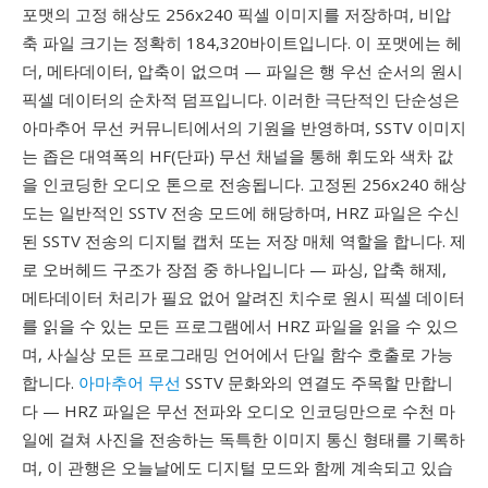
포맷의 고정 해상도 256x240 픽셀 이미지를 저장하며, 비압
축 파일 크기는 정확히 184,320바이트입니다. 이 포맷에는 헤
더, 메타데이터, 압축이 없으며 — 파일은 행 우선 순서의 원시
픽셀 데이터의 순차적 덤프입니다. 이러한 극단적인 단순성은
아마추어 무선 커뮤니티에서의 기원을 반영하며, SSTV 이미지
는 좁은 대역폭의 HF(단파) 무선 채널을 통해 휘도와 색차 값
을 인코딩한 오디오 톤으로 전송됩니다. 고정된 256x240 해상
도는 일반적인 SSTV 전송 모드에 해당하며, HRZ 파일은 수신
된 SSTV 전송의 디지털 캡처 또는 저장 매체 역할을 합니다. 제
로 오버헤드 구조가 장점 중 하나입니다 — 파싱, 압축 해제,
메타데이터 처리가 필요 없어 알려진 치수로 원시 픽셀 데이터
를 읽을 수 있는 모든 프로그램에서 HRZ 파일을 읽을 수 있으
며, 사실상 모든 프로그래밍 언어에서 단일 함수 호출로 가능
합니다.
아마추어 무선
SSTV 문화와의 연결도 주목할 만합니
다 — HRZ 파일은 무선 전파와 오디오 인코딩만으로 수천 마
일에 걸쳐 사진을 전송하는 독특한 이미지 통신 형태를 기록하
며, 이 관행은 오늘날에도 디지털 모드와 함께 계속되고 있습